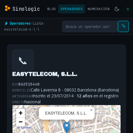
Sinologic
BLOG
OPERADORES
NUMERACIÓN
📡 Operadores
›
Lista
›
🔍
easytelecom-s-l-l
📞
EASYTELECOM, S.L.L.
B62515440
NIF
Calle Lavernia 8 - 08032 Barcelona (Barcelona)
DOMICILIO
Inscrito el 23/07/2014 ·
12 años
en el registro
ANTIGÜEDAD
Nacional
ÁMBITO
×
+
EASYTELECOM, S.L.L.
−