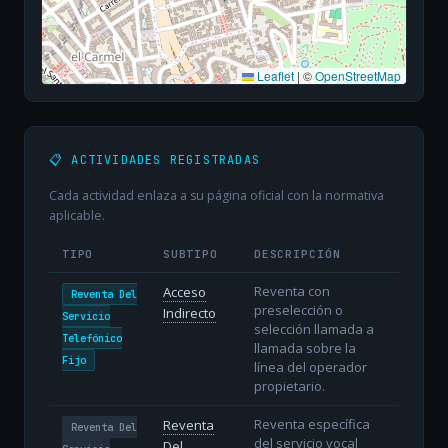
Leaflet
|
©
OpenStreetMap
📋 ACTIVIDADES REGISTRADAS
Cada actividad enlaza a su página oficial con la normativa
aplicable.
TIPO
SUBTIPO
DESCRIPCIÓN
Reventa con
Acceso
Reventa Del
preselección o
Indirecto
Servicio
selección llamada a
Telefónico
llamada sobre la
Fijo
línea del operador
propietario.
Reventa específica
Reventa
Reventa Del
del servicio vocal
Del