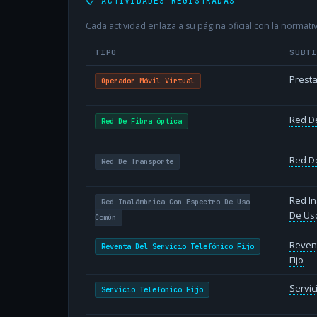
📋 ACTIVIDADES REGISTRADAS
Cada actividad enlaza a su página oficial con la normativ
TIPO
SUBT
Presta
Operador Móvil Virtual
Red De
Red De Fibra óptica
Red D
Red De Transporte
Red In
Red Inalámbrica Con Espectro De Uso
De Us
Común
Revent
Reventa Del Servicio Telefónico Fijo
Fijo
Servic
Servicio Telefónico Fijo