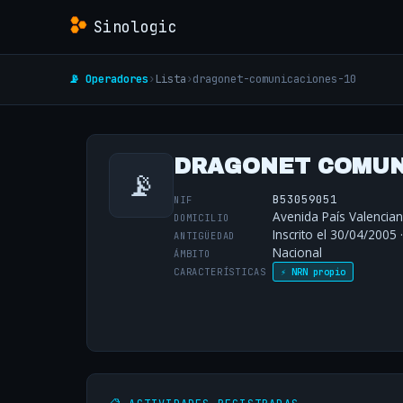
Sinologic
📡 Operadores
›
Lista
›
dragonet-comunicaciones-10
DRAGONET COMUNI
📡
B53059051
NIF
Avenida País Valenciano
DOMICILIO
Inscrito el 30/04/2005 
ANTIGÜEDAD
Nacional
ÁMBITO
CARACTERÍSTICAS
⚡ NRN propio