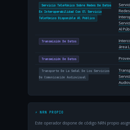
Servic
Servicio Telefónico Sobre Redes De Datos
Redes
En Interoperabilidad Con El Servicio
Intero
Telefónico Disponible Al Público
Servic
Al Púb
Inter
Transmisión De Datos
área L
Provee
Transmisión De Datos
Transp
Transporte De La Señal De Los Servicios
Servic
De Comunicación Audiovisual
Audiov
⚡ NRN PROPIO
Este operador dispone de código NRN propio asign