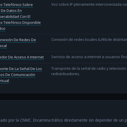
Voz sobre IP plenamente interconectada con
io Telefónico Sobre
 De Datos En
perabilidad Con El
io Telefónico Disponible
lico
Conexión de redes locales (LAN) de distint
conexión De Redes De
ocal
Servicio de acceso a internet a usuarios fina
dor De Acceso A Internet
Transporte de la señal de radio y televisió
orte De La Señal De Los
redistribuidores.
ios De Comunicación
isual
ado por la CNMC. Encamina tráfico directamente sin depender de un 