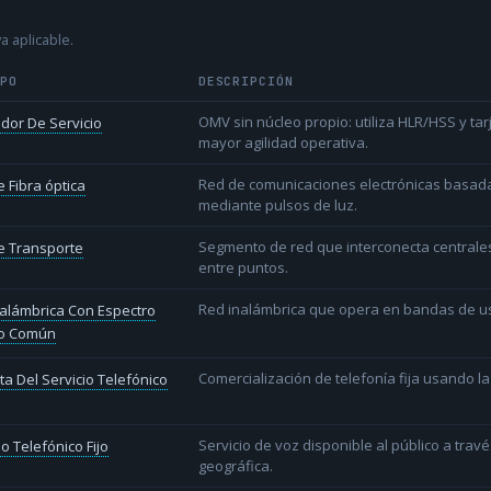
a aplicable.
IPO
DESCRIPCIÓN
OMV sin núcleo propio: utiliza HLR/HSS y t
dor De Servicio
mayor agilidad operativa.
Red de comunicaciones electrónicas basada 
 Fibra óptica
mediante pulsos de luz.
Segmento de red que interconecta centrale
e Transporte
entre puntos.
Red inalámbrica que opera en bandas de uso l
alámbrica Con Espectro
o Común
Comercialización de telefonía fija usando la
a Del Servicio Telefónico
Servicio de voz disponible al público a trav
io Telefónico Fijo
geográfica.