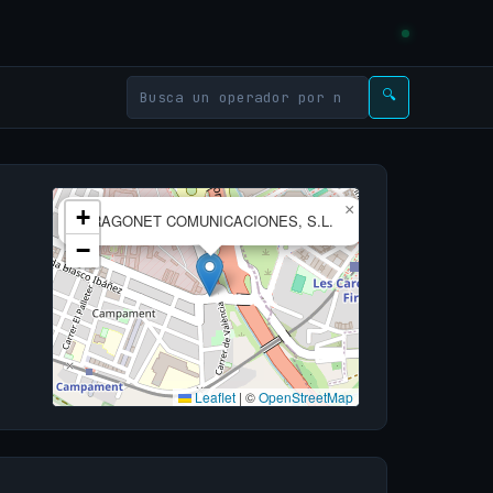
🔍
×
+
DRAGONET COMUNICACIONES, S.L.
−
Leaflet
|
©
OpenStreetMap