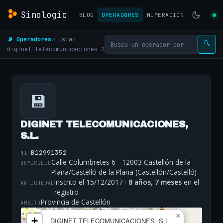
Sinologic
BLOG
OPERADORES
NUMERACIÓN
📡 Operadores
›
Lista
›
🔍
diginet-telecomunicaciones-2
💾
DIGINET TELECOMUNICACIONES,
S.L.
B12991352
NIF
Calle Columbretes 6 - 12003 Castellón de la
DOMICILIO
Plana/Castelló de la Plana (Castellón/Castelló)
Inscrito el 15/12/2017 ·
8 años, 7 meses
en el
ANTIGÜEDAD
registro
Provincia de Castellón
ÁMBITO
×
+
DIGINET TELECOMUNICACIONES, S.L.