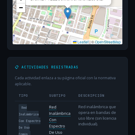
−
Leaflet
|
©
OpenStreetMap
📋 ACTIVIDADES REGISTRADAS
Cada actividad enlaza a su página oficial con la normativa
aplicable.
TIPO
SUBTIPO
DESCRIPCIÓN
Red inalámbrica que
Red
Red
opera en bandas de
Inalámbrica
Inalámbrica
uso libre (sin licencia
Con
Con Espectro
individual).
Espectro
De Uso
De Uso
Común