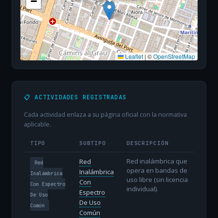
−
Leaflet
|
©
OpenStreetMap
📋 ACTIVIDADES REGISTRADAS
Cada actividad enlaza a su página oficial con la normativa
aplicable.
TIPO
SUBTIPO
DESCRIPCIÓN
Red inalámbrica que
Red
Red
opera en bandas de
Inalámbrica
Inalámbrica
uso libre (sin licencia
Con
Con Espectro
individual).
Espectro
De Uso
De Uso
Común
Común