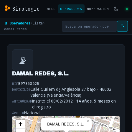
Sinologic
BLOG
OPERADORES
NUMERACIÓN
📡 Operadores
›
Lista
›
🔍
damal-redes
📡
DAMAL REDES, S.L.
B97858625
NIF
Calle Guillem d¿ Anglesola 27 bajo - 46002
DOMICILIO
Valencia (Valencia/València)
Inscrito el 08/02/2012 ·
14 años, 5 meses
en
ANTIGÜEDAD
el registro
Nacional
ÁMBITO
×
+
DAMAL REDES, S.L.