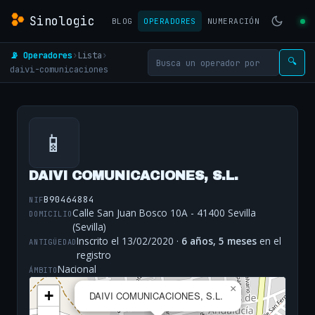
Sinologic
BLOG
OPERADORES
NUMERACIÓN
📡 Operadores
›
Lista
›
🔍
daivi-comunicaciones
📱
DAIVI COMUNICACIONES, S.L.
B90464884
NIF
Calle San Juan Bosco 10A - 41400 Sevilla
DOMICILIO
(Sevilla)
Inscrito el 13/02/2020 ·
6 años, 5 meses
en el
ANTIGÜEDAD
registro
Nacional
ÁMBITO
×
+
DAIVI COMUNICACIONES, S.L.