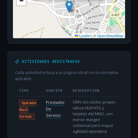
−
Leaflet
|
©
OpenStreetMap
📋 ACTIVIDADES REGISTRADAS
Cada actividad enlaza a su página oficial con la normativa
aplicable.
TIPO
SUBTIPO
DESCRIPCIÓN
OMV sin núcleo propio:
Prestador
Operador
utiliza HLR/HSS y
De
Móvil
tarjetas del MNO, con
Servicio
Virtual
menor margen
comercial pero mayor
agilidad operativa.