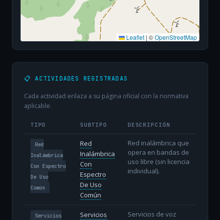
Leaflet
|
©
OpenStreetMap
📋 ACTIVIDADES REGISTRADAS
Cada actividad enlaza a su página oficial con la normativa
aplicable.
TIPO
SUBTIPO
DESCRIPCIÓN
Red inalámbrica que
Red
Red
opera en bandas de
Inalámbrica
Inalámbrica
uso libre (sin licencia
Con
Con Espectro
individual).
Espectro
De Uso
De Uso
Común
Común
Servicios de voz
Servicios
Servicios