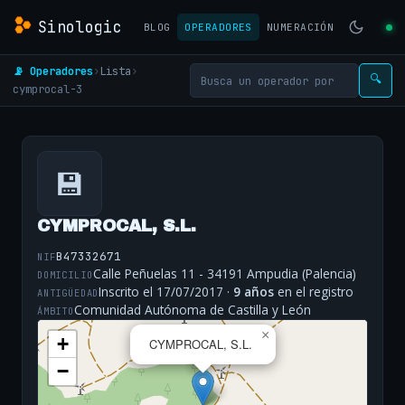
Sinologic
BLOG
OPERADORES
NUMERACIÓN
📡 Operadores
›
Lista
›
🔍
cymprocal-3
💾
CYMPROCAL, S.L.
B47332671
NIF
Calle Peñuelas 11 - 34191 Ampudia (Palencia)
DOMICILIO
Inscrito el 17/07/2017 ·
9 años
en el registro
ANTIGÜEDAD
Comunidad Autónoma de Castilla y León
ÁMBITO
×
+
CYMPROCAL, S.L.
−