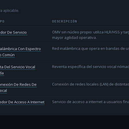
a aplicable.
IPO
DESCRIPCIÓN
OMV sin núcleo propio: utiliza HLR/HSS y t
dor De Servicio
mayor agilidad operativa.
Red inalámbrica que opera en bandas de uso l
alámbrica Con Espectro
o Común
Reventa específica del servicio vocal nóm
a Del Servicio Vocal
da
Conexión de redes locales (LAN) de distint
conexión De Redes De
ocal
Servicio de acceso a internet a usuarios fina
dor De Acceso A Internet