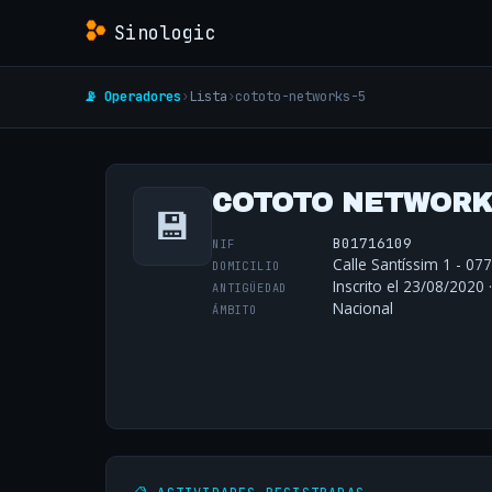
Sinologic
📡 Operadores
›
Lista
›
cototo-networks-5
COTOTO NETWORKS
💾
B01716109
NIF
Calle Santíssim 1 - 077
DOMICILIO
Inscrito el 23/08/2020 
ANTIGÜEDAD
Nacional
ÁMBITO