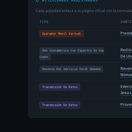
📋 ACTIVIDADES REGISTRADAS
Cada actividad enlaza a su página oficial con la normativ
TIPO
SUBT
Presta
Operador Móvil Virtual
Red In
Red Inalámbrica Con Espectro De Uso
De Us
Común
Revent
Reventa Del Servicio Vocal Nómada
Nóma
Inter
Transmisión De Datos
área L
Provee
Transmisión De Datos