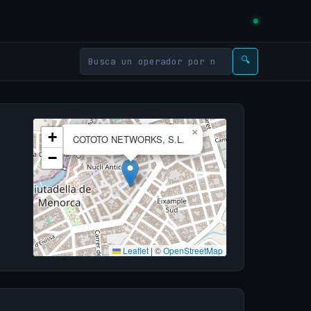
🔍
×
+
COTOTO NETWORKS, S.L.
−
Leaflet
|
©
OpenStreetMap