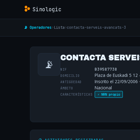
Sinologic
📡 Operadores
›
Lista
›
contacta-serveis-avancats-3
CONTACTA SERVEIS
📡
B39587738
NIF
Plaza de Euskadi 5 12 
DOMICILIO
Inscrito el 22/09/2006 
ANTIGÜEDAD
Nacional
ÁMBITO
CARACTERÍSTICAS
⚡ NRN propio