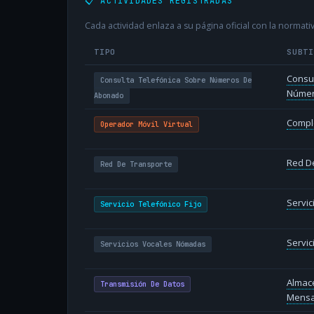
📋 ACTIVIDADES REGISTRADAS
Cada actividad enlaza a su página oficial con la normativ
TIPO
SUBT
Consul
Consulta Telefónica Sobre Números De
Númer
Abonado
Compl
Operador Móvil Virtual
Red D
Red De Transporte
Servic
Servicio Telefónico Fijo
Servi
Servicios Vocales Nómadas
Almac
Transmisión De Datos
Mensa