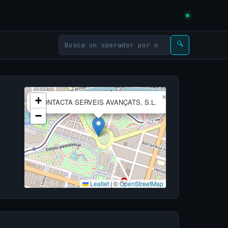
🔍
×
+
CONTACTA SERVEIS AVANÇATS, S.L.
−
Leaflet
|
©
OpenStreetMap