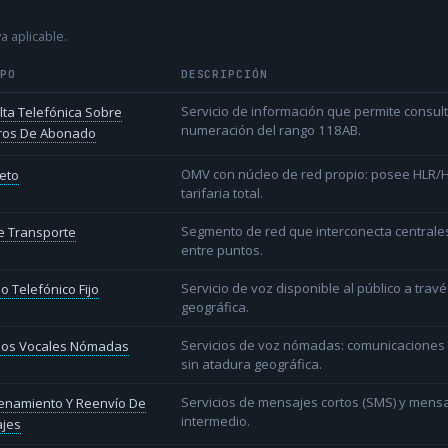
a aplicable.
IPO
DESCRIPCIÓN
Servicio de información que permite consu
ta Telefónica Sobre
numeración del rango 118AB.
os De Abonado
OMV con núcleo de red propio: posee HLR/HS
eto
tarifaria total.
Segmento de red que interconecta centrale
e Transporte
entre puntos.
Servicio de voz disponible al público a trav
io Telefónico Fijo
geográfica.
Servicios de voz nómadas: comunicaciones d
cios Vocales Nómadas
sin atadura geográfica.
Servicios de mensajes cortos (SMS) y mens
enamiento Y Reenvío De
intermedio.
jes