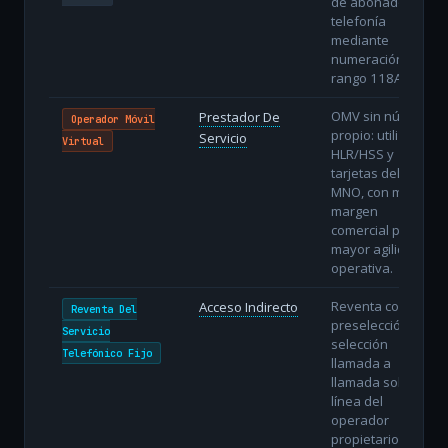
de abonados de
telefonía
mediante
numeración del
rango 118AB.
OMV sin núcleo
Prestador De
Operador Móvil
propio: utiliza
Servicio
Virtual
HLR/HSS y
tarjetas del
MNO, con menor
margen
comercial pero
mayor agilidad
operativa.
Reventa con
Acceso Indirecto
Reventa Del
preselección o
Servicio
selección
Telefónico Fijo
llamada a
llamada sobre la
línea del
operador
propietario.