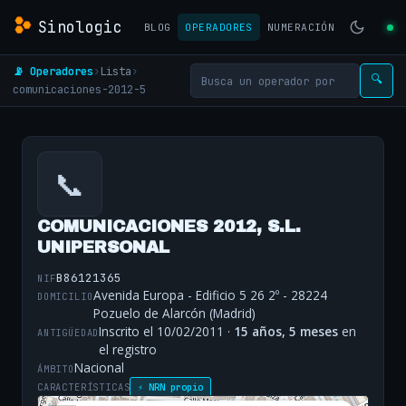
Sinologic
BLOG
OPERADORES
NUMERACIÓN
📡 Operadores
›
Lista
›
🔍
comunicaciones-2012-5
📞
COMUNICACIONES 2012, S.L.
UNIPERSONAL
B86121365
NIF
Avenida Europa - Edificio 5 26 2º - 28224
DOMICILIO
Pozuelo de Alarcón (Madrid)
Inscrito el 10/02/2011 ·
15 años, 5 meses
en
ANTIGÜEDAD
el registro
Nacional
ÁMBITO
CARACTERÍSTICAS
⚡ NRN propio