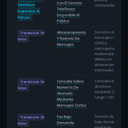
Con El Servicio
conmutada.
Telefónico
Telefónico
Disponible Al
Disponible Al
Público
Público
Servicios de
Almacenamiento
Transmisión De
mensajes cortos
Y Reenvío De
Datos
(SMS) y
Mensajes
mensajería
multimedia
(MMS) con
almacenamiento
intermedio.
Consulta de
Consulta Sobre
Transmisión De
directorio
Números De
Datos
mediante SMS al
Abonado
rango 118AB.
Mediante
Mensajes Cortos
Servicio de fax
Fax Bajo
Transmisión De
bajo demanda
Demanda
Datos
mediante