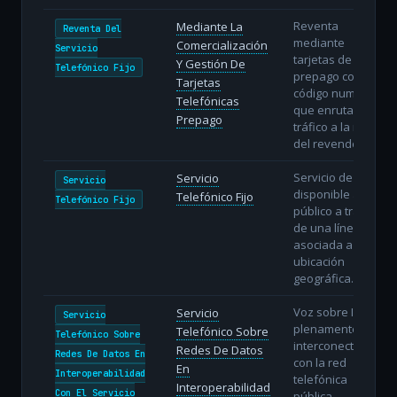
Reventa
Mediante La
Reventa Del
mediante
Comercialización
Servicio
tarjetas de
Y Gestión De
Telefónico Fijo
prepago con un
Tarjetas
código numérico
Telefónicas
que enruta el
Prepago
tráfico a la red
del revendedor.
Servicio de voz
Servicio
Servicio
disponible al
Telefónico Fijo
Telefónico Fijo
público a través
de una línea fija
asociada a una
ubicación
geográfica.
Voz sobre IP
Servicio
Servicio
plenamente
Telefónico Sobre
Telefónico Sobre
interconectada
Redes De Datos
Redes De Datos En
con la red
En
Interoperabilidad
telefónica
Interoperabilidad
Con El Servicio
pública