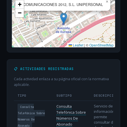
×
+
COMUNICACIONES 2012, S.L. UNIPERSONAL
−
Leaflet
|
©
OpenStreetMap
📋 ACTIVIDADES REGISTRADAS
Cada actividad enlaza a su página oficial con la normativa
aplicable.
TIPO
SUBTIPO
DESCRIPCIÓN
Servicio de
Consulta
Consulta
información que
Telefónica Sobre
Telefónica Sobre
permite
Números De
Números De
consultar datos
Abonado
Abonado