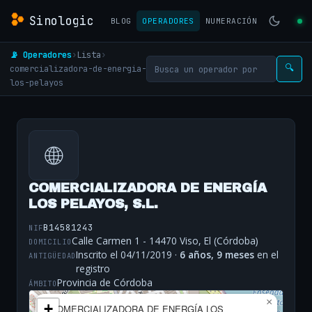
Sinologic
BLOG
OPERADORES
NUMERACIÓN
📡 Operadores
›
Lista
›
comercializadora-de-energia-
🔍
los-pelayos
🌐
COMERCIALIZADORA DE ENERGÍA
LOS PELAYOS, S.L.
B14581243
NIF
Calle Carmen 1 - 14470 Viso, El (Córdoba)
DOMICILIO
Inscrito el 04/11/2019 ·
6 años, 9 meses
en el
ANTIGÜEDAD
registro
Provincia de Córdoba
ÁMBITO
×
+
COMERCIALIZADORA DE ENERGÍA LOS