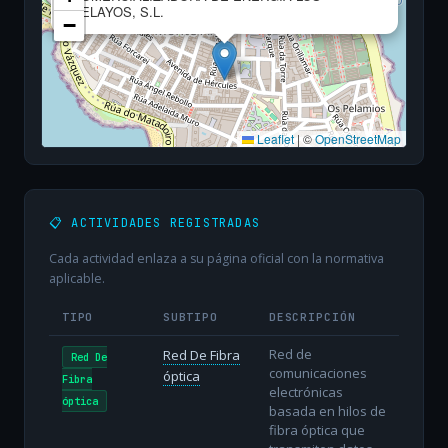
PELAYOS, S.L.
−
Leaflet
|
©
OpenStreetMap
📋 ACTIVIDADES REGISTRADAS
Cada actividad enlaza a su página oficial con la normativa
aplicable.
TIPO
SUBTIPO
DESCRIPCIÓN
Red de
Red De Fibra
Red De
comunicaciones
óptica
Fibra
electrónicas
óptica
basada en hilos de
fibra óptica que