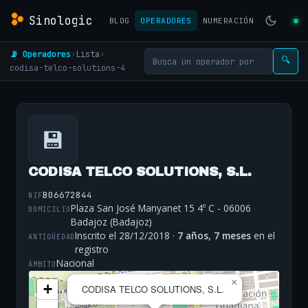
Sinologic
BLOG
OPERADORES
NUMERACIÓN
📡 Operadores
›
Lista
›
🔍
codisa-telco-solutions-4
💾
CODISA TELCO SOLUTIONS, S.L.
B06672844
NIF
Plaza San José Manyanet 15 4º C - 06006
DOMICILIO
Badajoz (Badajoz)
Inscrito el 28/12/2018 ·
7 años, 7 meses
en el
ANTIGÜEDAD
registro
Nacional
ÁMBITO
×
+
CODISA TELCO SOLUTIONS, S.L.