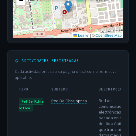
−
Leaflet
|
©
OpenStreetMap
📋 ACTIVIDADES REGISTRADAS
Cada actividad enlaza a su página oficial con la normativa
aplicable.
TIPO
SUBTIPO
DESCRIPCIÓN
Red de
Red De Fibra óptica
Red De Fibra
comunicaciones
óptica
electrónicas
basada en hilos
de fibra óptica
que transmiten
datos mediante