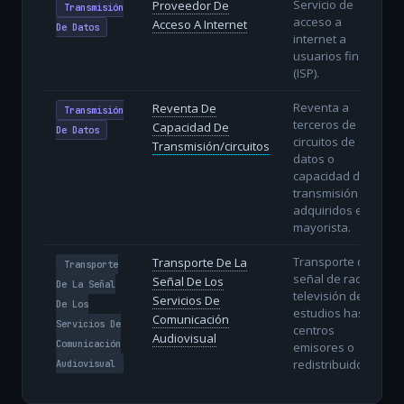
Servicio de
Proveedor De
Transmisión
acceso a
Acceso A Internet
De Datos
internet a
usuarios finales
(ISP).
Reventa a
Reventa De
Transmisión
terceros de
Capacidad De
De Datos
circuitos de
Transmisión/circuitos
datos o
capacidad de
transmisión
adquiridos en
mayorista.
Transporte de la
Transporte De La
Transporte
señal de radio y
Señal De Los
De La Señal
televisión desde
Servicios De
De Los
estudios hasta
Comunicación
Servicios De
centros
Audiovisual
Comunicación
emisores o
redistribuidores.
Audiovisual