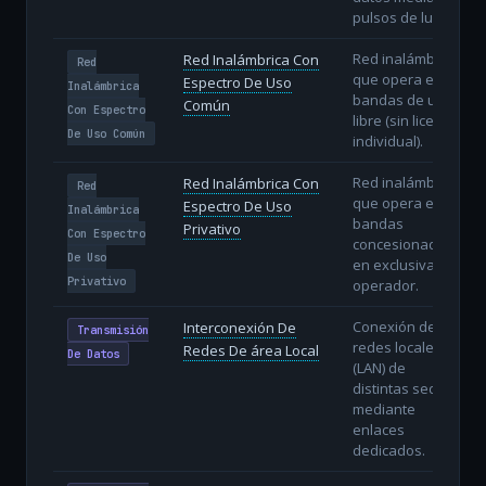
pulsos de luz.
Red inalámbrica
Red Inalámbrica Con
Red
que opera en
Espectro De Uso
Inalámbrica
bandas de uso
Común
Con Espectro
libre (sin licencia
De Uso Común
individual).
Red inalámbrica
Red Inalámbrica Con
Red
que opera en
Espectro De Uso
Inalámbrica
bandas
Privativo
Con Espectro
concesionadas
De Uso
en exclusiva al
Privativo
operador.
Conexión de
Interconexión De
Transmisión
redes locales
Redes De área Local
De Datos
(LAN) de
distintas sedes
mediante
enlaces
dedicados.