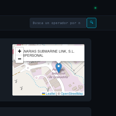
🔍
×
+
CANARIAS SUBMARINE LINK, S.L.
UNIPERSONAL
−
Leaflet
|
©
OpenStreetMap