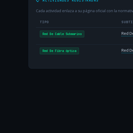
📋 ACTIVIDADES REGISTRADAS
Cada actividad enlaza a su página oficial con la normativ
TIPO
SUBT
Red D
Red De Cable Submarino
Red De
Red De Fibra óptica