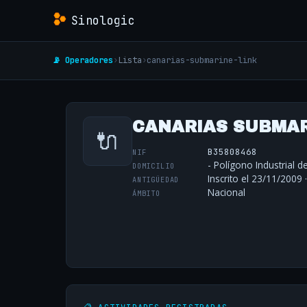
Sinologic
📡 Operadores
›
Lista
›
canarias-submarine-link
CANARIAS SUBMARI
🔌
B35808468
NIF
- Polígono Industrial 
DOMICILIO
Inscrito el 23/11/2009 
ANTIGÜEDAD
Nacional
ÁMBITO