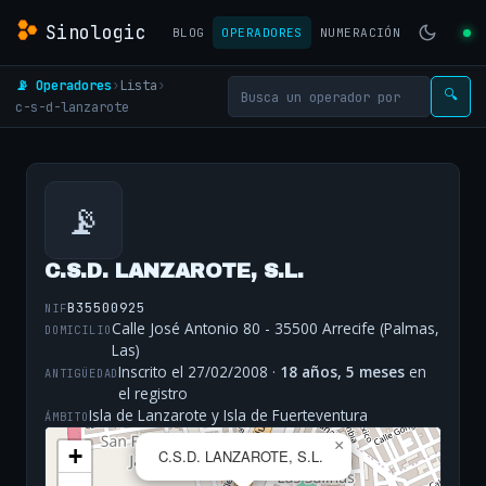
Sinologic
BLOG
OPERADORES
NUMERACIÓN
📡 Operadores
›
Lista
›
🔍
c-s-d-lanzarote
📡
C.S.D. LANZAROTE, S.L.
B35500925
NIF
Calle José Antonio 80 - 35500 Arrecife (Palmas,
DOMICILIO
Las)
Inscrito el 27/02/2008 ·
18 años, 5 meses
en
ANTIGÜEDAD
el registro
Isla de Lanzarote y Isla de Fuerteventura
ÁMBITO
×
+
C.S.D. LANZAROTE, S.L.