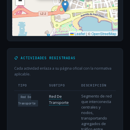
−
Leaflet
|
©
OpenStreetMap
📋 ACTIVIDADES REGISTRADAS
Cada actividad enlaza a su página oficial con la normativa
aplicable.
TIPO
SUBTIPO
DESCRIPCIÓN
Segmento de red
Red De
Red De
que interconecta
Transporte
Transporte
centrales y
nodos,
transportando
agregados de
tráfico entre