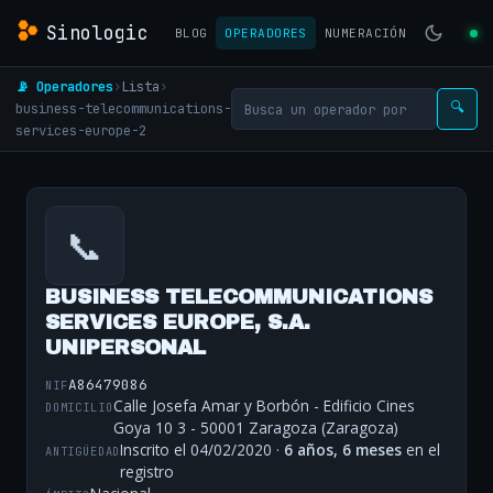
Sinologic
BLOG
OPERADORES
NUMERACIÓN
📡 Operadores
›
Lista
›
business-telecommunications-
🔍
services-europe-2
📞
BUSINESS TELECOMMUNICATIONS
SERVICES EUROPE, S.A.
UNIPERSONAL
A86479086
NIF
Calle Josefa Amar y Borbón - Edificio Cines
DOMICILIO
Goya 10 3 - 50001 Zaragoza (Zaragoza)
Inscrito el 04/02/2020 ·
6 años, 6 meses
en el
ANTIGÜEDAD
registro