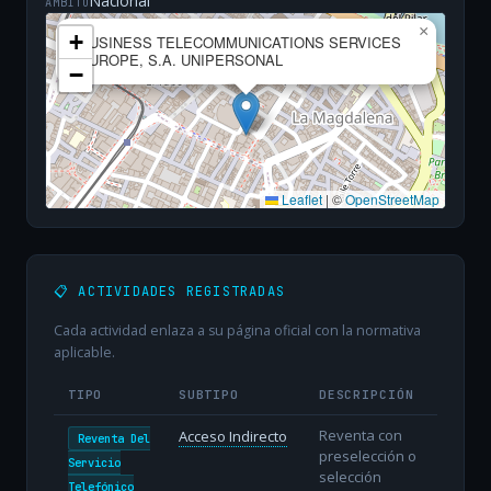
Nacional
ÁMBITO
×
+
BUSINESS TELECOMMUNICATIONS SERVICES
EUROPE, S.A. UNIPERSONAL
−
Leaflet
|
©
OpenStreetMap
📋 ACTIVIDADES REGISTRADAS
Cada actividad enlaza a su página oficial con la normativa
aplicable.
TIPO
SUBTIPO
DESCRIPCIÓN
Reventa con
Acceso Indirecto
Reventa Del
preselección o
Servicio
selección
Telefónico