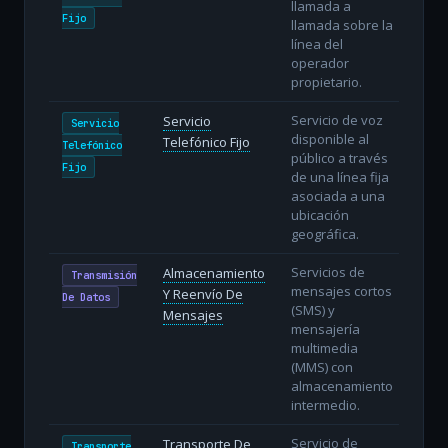
llamada a
Fijo
llamada sobre la
línea del
operador
propietario.
Servicio de voz
Servicio
Servicio
disponible al
Telefónico Fijo
Telefónico
público a través
Fijo
de una línea fija
asociada a una
ubicación
geográfica.
Servicios de
Almacenamiento
Transmisión
mensajes cortos
Y Reenvío De
De Datos
(SMS) y
Mensajes
mensajería
multimedia
(MMS) con
almacenamiento
intermedio.
Servicio de
Transporte De
Transporte