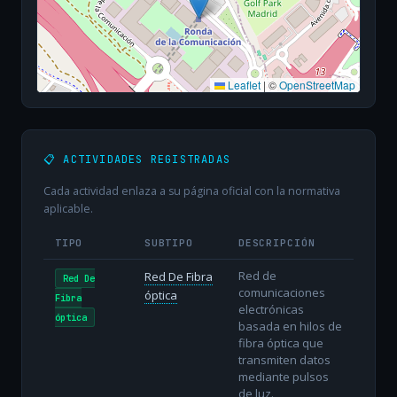
Leaflet
|
©
OpenStreetMap
📋 ACTIVIDADES REGISTRADAS
Cada actividad enlaza a su página oficial con la normativa
aplicable.
TIPO
SUBTIPO
DESCRIPCIÓN
Red de
Red De Fibra
Red De
comunicaciones
óptica
Fibra
electrónicas
óptica
basada en hilos de
fibra óptica que
transmiten datos
mediante pulsos
de luz.