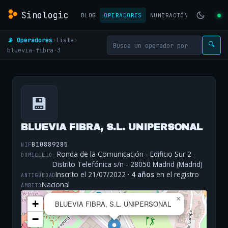
Sinologic
BLOG
OPERADORES
NUMERACIÓN
📡 Operadores
›
Lista
›
🔍
bluevia-fibra-3
💾
BLUEVIA FIBRA, S.L. UNIPERSONAL
B10889285
NIF
- Ronda de la Comunicación - Edificio Sur 2 -
DOMICILIO
Distrito Telefónica s/n - 28050 Madrid (Madrid)
Inscrito el 21/07/2022 ·
4 años
en el registro
ANTIGÜEDAD
Nacional
ÁMBITO
×
+
BLUEVIA FIBRA, S.L. UNIPERSONAL
−