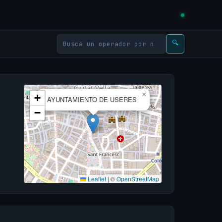
🔍
×
+
AYUNTAMIENTO DE USERES
−
Leaflet
|
©
OpenStreetMap