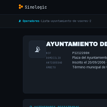
Sinologic
📡 Operadores
›
Lista
›
ayuntamiento-de-useres-2
AYUNTAMIENTO D
📡
P1212200H
NIF
Plaza del Ayuntamiento
DOMICILIO
Inscrito el 20/09/2006 
ANTIGÜEDAD
Término municipal de 
ÁMBITO