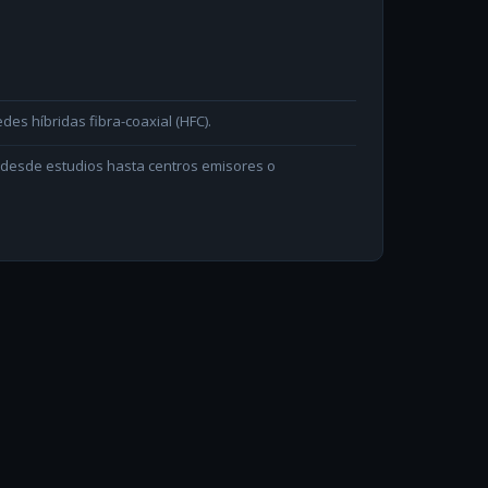
des híbridas fibra-coaxial (HFC).
n desde estudios hasta centros emisores o