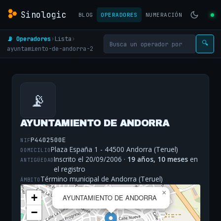
Sinologic
BLOG
OPERADORES
NUMERACIÓN
📡 Operadores
›
Lista
›
🔍
ayuntamiento-de-andorra-2
📡
AYUNTAMIENTO DE ANDORRA
P4402500E
NIF
Plaza España 1 - 44500 Andorra (Teruel)
DOMICILIO
Inscrito el 20/09/2006 ·
19 años, 10 meses
en
ANTIGÜEDAD
el registro
Término municipal de Andorra (Teruel)
ÁMBITO
×
+
AYUNTAMIENTO DE ANDORRA
−