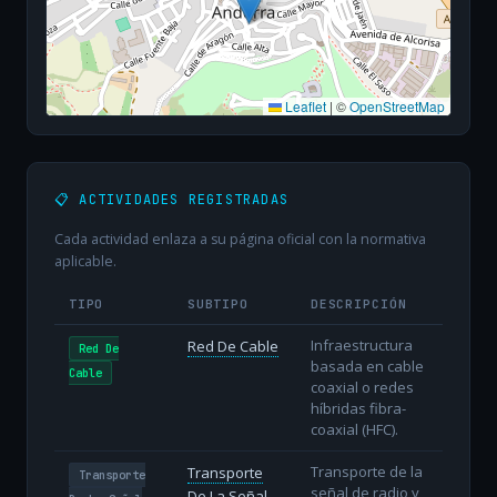
Leaflet
|
©
OpenStreetMap
📋 ACTIVIDADES REGISTRADAS
Cada actividad enlaza a su página oficial con la normativa
aplicable.
TIPO
SUBTIPO
DESCRIPCIÓN
Infraestructura
Red De Cable
Red De
basada en cable
Cable
coaxial o redes
híbridas fibra-
coaxial (HFC).
Transporte de la
Transporte
Transporte
señal de radio y
De La Señal