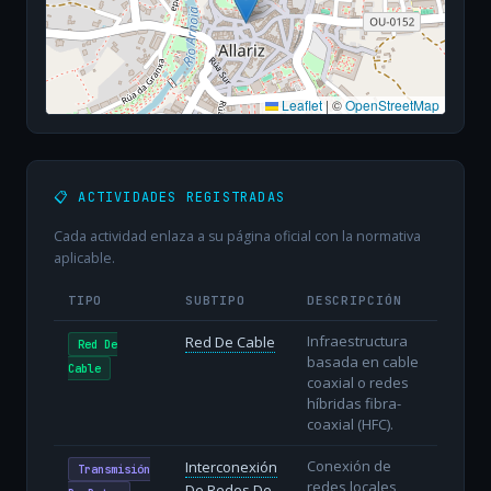
Leaflet
|
©
OpenStreetMap
📋 ACTIVIDADES REGISTRADAS
Cada actividad enlaza a su página oficial con la normativa
aplicable.
TIPO
SUBTIPO
DESCRIPCIÓN
Infraestructura
Red De Cable
Red De
basada en cable
Cable
coaxial o redes
híbridas fibra-
coaxial (HFC).
Conexión de
Interconexión
Transmisión
redes locales
De Redes De