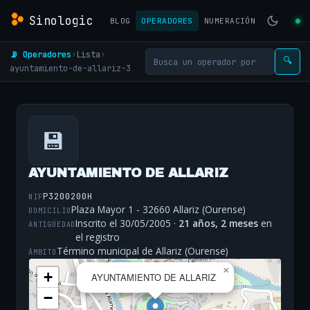
Sinologic
BLOG
OPERADORES
NUMERACIÓN
📡 Operadores
›
Lista
›
🔍
ayuntamiento-de-allariz-3
💾
AYUNTAMIENTO DE ALLARIZ
P3200200H
NIF
Plaza Mayor 1 - 32660 Allariz (Ourense)
DOMICILIO
Inscrito el 30/05/2005 ·
21 años, 2 meses
en
ANTIGÜEDAD
el registro
Término municipal de Allariz (Ourense)
ÁMBITO
×
+
AYUNTAMIENTO DE ALLARIZ
−