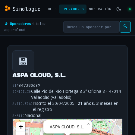
Sinologic
BLOG
OPERADORES
NUMERACIÓN
📡 Operadores
›
Lista
›
🔍
aspa-cloud
💾
ASPA CLOUD, S.L.
B47390687
NIF
Calle Pío del Río Hortega 8 2º Oficina 8 - 47014
DOMICILIO
Valladolid (Valladolid)
Inscrito el 30/04/2005 ·
21 años, 3 meses
en
ANTIGÜEDAD
el registro
Nacional
ÁMBITO
×
+
ASPA CLOUD, S.L.