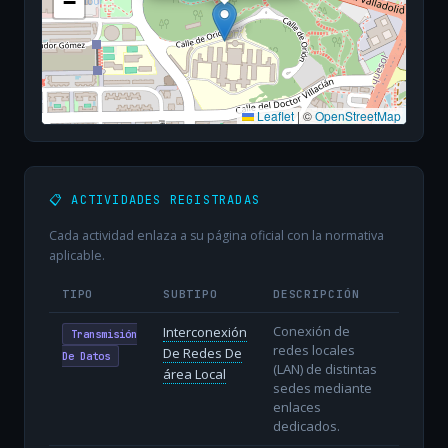
−
Leaflet
|
©
OpenStreetMap
📋 ACTIVIDADES REGISTRADAS
Cada actividad enlaza a su página oficial con la normativa
aplicable.
TIPO
SUBTIPO
DESCRIPCIÓN
Conexión de
Interconexión
Transmisión
redes locales
De Redes De
De Datos
(LAN) de distintas
área Local
sedes mediante
enlaces
dedicados.