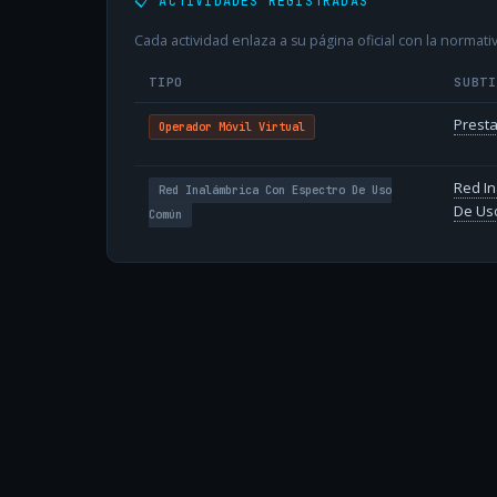
📋 ACTIVIDADES REGISTRADAS
Cada actividad enlaza a su página oficial con la normativ
TIPO
SUBT
Presta
Operador Móvil Virtual
Red In
Red Inalámbrica Con Espectro De Uso
De Us
Común