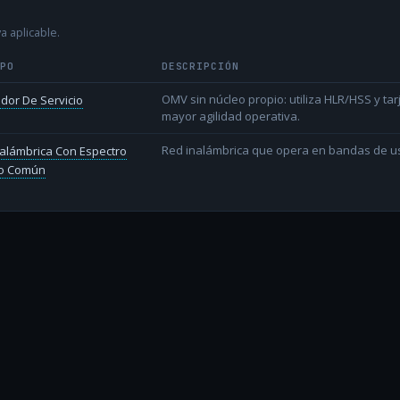
a aplicable.
IPO
DESCRIPCIÓN
OMV sin núcleo propio: utiliza HLR/HSS y t
dor De Servicio
mayor agilidad operativa.
Red inalámbrica que opera en bandas de uso l
alámbrica Con Espectro
o Común