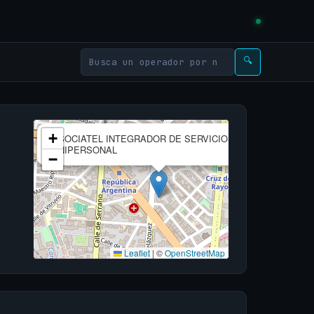
🔍
×
+
ASOCIATEL INTEGRADOR DE SERVICIOS, S.L.
UNIPERSONAL
−
Leaflet
|
©
OpenStreetMap