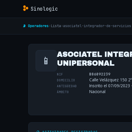
Sinologic
📡 Operadores
›
Lista
›
asociatel-integrador-de-servicios
ASOCIATEL INTEGR
📱
UNIPERSONAL
B86892239
NIF
Calle Velázquez 150 2º
DOMICILIO
Inscrito el 07/09/2023 
ANTIGÜEDAD
Nacional
ÁMBITO