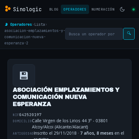
Sinologic
BLOG
OPERADORES
NUMERACIÓN
📡 Operadores
›
Lista
›
asociacion-emplazamientos-y-
🔍
comunicacion-nueva-
esperanza-2
💾
ASOCIACIÓN EMPLAZAMIENTOS Y
COMUNICACIÓN NUEVA
ESPERANZA
G42520197
NIF
Calle Virgen de los Lirios 44 3º - 03801
DOMICILIO
Alcoy/Alcoi (Alicante/Alacant)
Inscrito el 29/11/2018 ·
7 años, 8 meses
en el
ANTIGÜEDAD