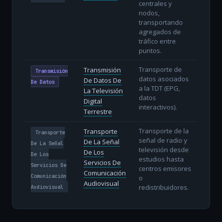
centrales y
nodos,
transportando
agregados de
tráfico entre
puntos.
Transporte de
Transmisión
Transmisión
datos asociados
De Datos De
De Datos
a la TDT (EPG,
La Televisión
datos
Digital
interactivos).
Terrestre
Transporte de la
Transporte
Transporte
señal de radio y
De La Señal
De La Señal
televisión desde
De Los
De Los
estudios hasta
Servicios De
Servicios De
centros emisores
Comunicación
Comunicación
o
Audiovisual
redistribuidores.
Audiovisual