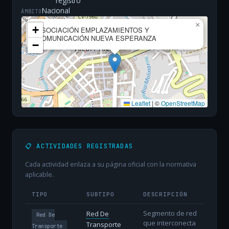
registro
Nacional
ÁMBITO
×
+
ASOCIACIÓN EMPLAZAMIENTOS Y
COMUNICACIÓN NUEVA ESPERANZA
−
Leaflet
|
©
OpenStreetMap
📋 ACTIVIDADES REGISTRADAS
Cada actividad enlaza a su página oficial con la normativa
aplicable.
TIPO
SUBTIPO
DESCRIPCIÓN
Segmento de red
Red De
Red De
que interconecta
Transporte
Transporte