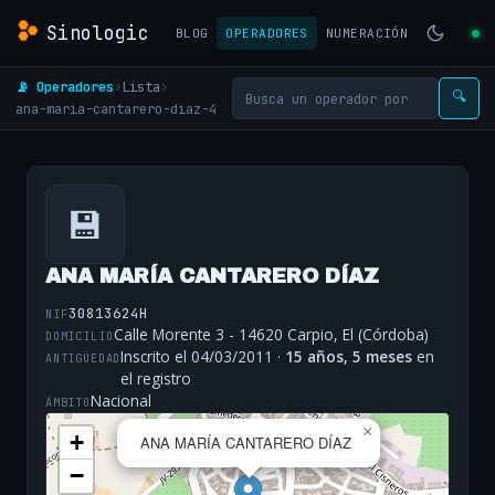
Sinologic
BLOG
OPERADORES
NUMERACIÓN
📡 Operadores
›
Lista
›
🔍
ana-maria-cantarero-diaz-4
💾
ANA MARÍA CANTARERO DÍAZ
30813624H
NIF
Calle Morente 3 - 14620 Carpio, El (Córdoba)
DOMICILIO
Inscrito el 04/03/2011 ·
15 años, 5 meses
en
ANTIGÜEDAD
el registro
Nacional
ÁMBITO
×
+
ANA MARÍA CANTARERO DÍAZ
−