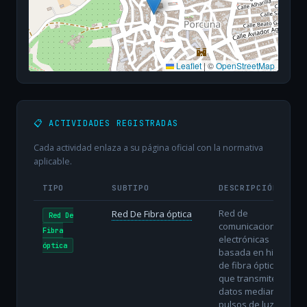
Leaflet
|
©
OpenStreetMap
📋 ACTIVIDADES REGISTRADAS
Cada actividad enlaza a su página oficial con la normativa
aplicable.
TIPO
SUBTIPO
DESCRIPCIÓN
Red de
Red De Fibra óptica
Red De
comunicaciones
Fibra
electrónicas
óptica
basada en hilos
de fibra óptica
que transmiten
datos mediante
pulsos de luz.