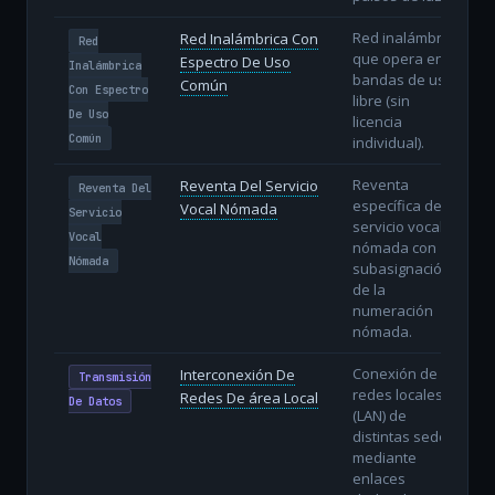
Red inalámbrica
Red Inalámbrica Con
Red
que opera en
Espectro De Uso
Inalámbrica
bandas de uso
Común
Con Espectro
libre (sin
De Uso
licencia
Común
individual).
Reventa
Reventa Del Servicio
Reventa Del
específica del
Vocal Nómada
Servicio
servicio vocal
Vocal
nómada con
Nómada
subasignación
de la
numeración
nómada.
Conexión de
Interconexión De
Transmisión
redes locales
Redes De área Local
De Datos
(LAN) de
distintas sedes
mediante
enlaces