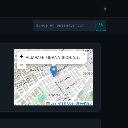
🔍
×
+
ALJARAFE FIBRA VISION, S.L.
−
Leaflet
|
©
OpenStreetMap