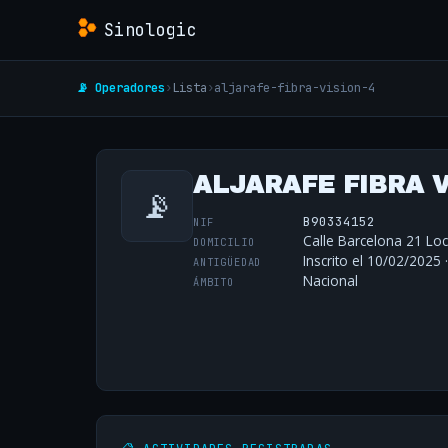
Sinologic
📡 Operadores
›
Lista
›
aljarafe-fibra-vision-4
ALJARAFE FIBRA VI
📡
B90334152
NIF
Calle Barcelona 21 Loca
DOMICILIO
Inscrito el 10/02/2025 
ANTIGÜEDAD
Nacional
ÁMBITO