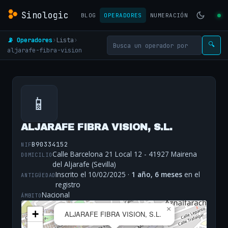
Sinologic
BLOG
OPERADORES
NUMERACIÓN
📡 Operadores
›
Lista
›
🔍
aljarafe-fibra-vision
📱
ALJARAFE FIBRA VISION, S.L.
B90334152
NIF
Calle Barcelona 21 Local 12 - 41927 Mairena
DOMICILIO
del Aljarafe (Sevilla)
Inscrito el 10/02/2025 ·
1 año, 6 meses
en el
ANTIGÜEDAD
registro
Nacional
ÁMBITO
×
+
ALJARAFE FIBRA VISION, S.L.