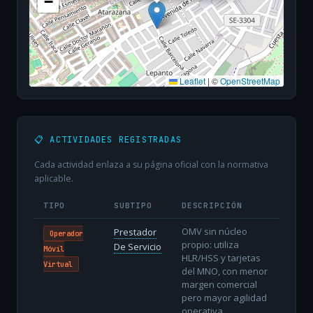
−
Leaflet
|
©
OpenStreetMap
📋 ACTIVIDADES REGISTRADAS
Cada actividad enlaza a su página oficial con la normativa
aplicable.
TIPO
SUBTIPO
DESCRIPCIÓN
OMV sin núcleo
Prestador
Operador
propio: utiliza
De Servicio
Móvil
HLR/HSS y tarjetas
Virtual
del MNO, con menor
margen comercial
pero mayor agilidad
operativa.