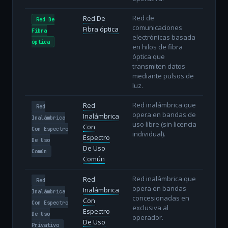
Red de
Red De
Red De
comunicaciones
Fibra óptica
Fibra
electrónicas basada
óptica
en hilos de fibra
óptica que
transmiten datos
mediante pulsos de
luz.
Red inalámbrica que
Red
Red
opera en bandas de
Inalámbrica
Inalámbrica
uso libre (sin licencia
Con
Con Espectro
individual).
Espectro
De Uso
De Uso
Común
Común
Red inalámbrica que
Red
Red
opera en bandas
Inalámbrica
Inalámbrica
concesionadas en
Con
Con Espectro
exclusiva al
Espectro
De Uso
operador.
De Uso
Privativo