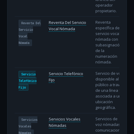
operador
propietario.
Reventa
Reventa Del Servicio
Reventa Del
específica del
Vocal Nómada
Servicio
servicio vocal
Vocal
nómada con
Nómada
subasignación
de la
numeración
nómada.
Servicio de voz
Servicio Telefónico
Servicio
disponible al
Fijo
Telefónico
público a través
Fijo
de una línea fija
asociada a una
ubicación
geográfica.
Servicios de
Servicios Vocales
Servicios
voz nómadas:
Nómadas
Vocales
comunicaciones
Nómadas