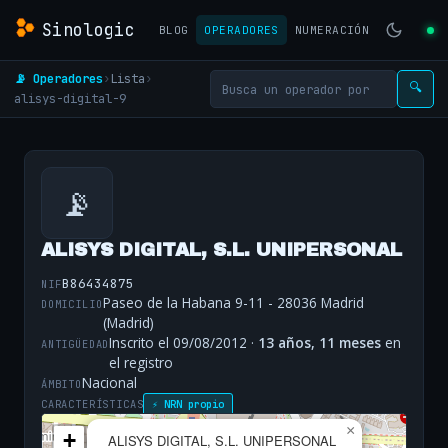
Sinologic
BLOG
OPERADORES
NUMERACIÓN
📡 Operadores
›
Lista
›
🔍
alisys-digital-9
📡
ALISYS DIGITAL, S.L. UNIPERSONAL
B86434875
NIF
Paseo de la Habana 9-11 - 28036 Madrid
DOMICILIO
(Madrid)
Inscrito el 09/08/2012 ·
13 años, 11 meses
en
ANTIGÜEDAD
el registro
Nacional
ÁMBITO
CARACTERÍSTICAS
⚡ NRN propio
×
+
ALISYS DIGITAL, S.L. UNIPERSONAL