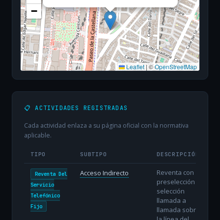
−
Leaflet
|
©
OpenStreetMap
📋 ACTIVIDADES REGISTRADAS
Cada actividad enlaza a su página oficial con la normativa
aplicable.
TIPO
SUBTIPO
DESCRIPCIÓN
Reventa con
Acceso Indirecto
Reventa Del
preselección o
Servicio
selección
Telefónico
llamada a
Fijo
llamada sobre
la línea del