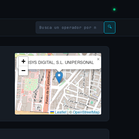
🔍
×
+
ALISYS DIGITAL, S.L. UNIPERSONAL
−
Leaflet
|
©
OpenStreetMap