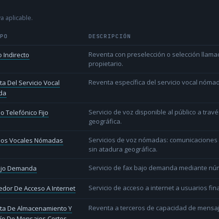
a aplicable.
IPO
DESCRIPCIÓN
Reventa con preselección o selección llama
 Indirecto
propietario.
Reventa específica del servicio vocal nóm
a Del Servicio Vocal
da
Servicio de voz disponible al público a trav
io Telefónico Fijo
geográfica.
Servicios de voz nómadas: comunicaciones d
cios Vocales Nómadas
sin atadura geográfica.
Servicio de fax bajo demanda mediante nú
ajo Demanda
Servicio de acceso a internet a usuarios fina
dor De Acceso A Internet
Reventa a terceros de capacidad de mensaj
ta De Almacenamiento Y
ío De Mensajes Cortos