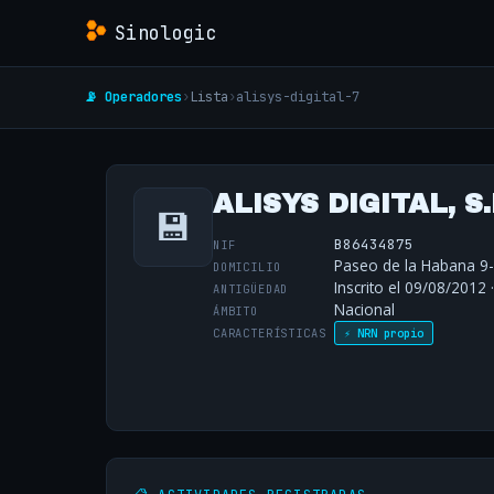
Sinologic
📡 Operadores
›
Lista
›
alisys-digital-7
ALISYS DIGITAL, S
💾
B86434875
NIF
Paseo de la Habana 9-
DOMICILIO
Inscrito el 09/08/2012 
ANTIGÜEDAD
Nacional
ÁMBITO
CARACTERÍSTICAS
⚡ NRN propio