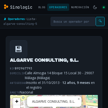
Sinologic
BLOG
OPERADORES
NUMERACIÓN
📡 Operadores
›
Lista
›
🔍
algarve-consulting-5
💾
ALGARVE CONSULTING, S.L.
B92967793
NIF
Calle Almogia 14 Bloque 15 Local 30 - 29007
DOMICILIO
Málaga (Málaga)
Inscrito el 31/10/2013 ·
12 años, 9 meses
en
ANTIGÜEDAD
el registro
Nacional
ÁMBITO
×
+
ALGARVE CONSULTING, S.L.