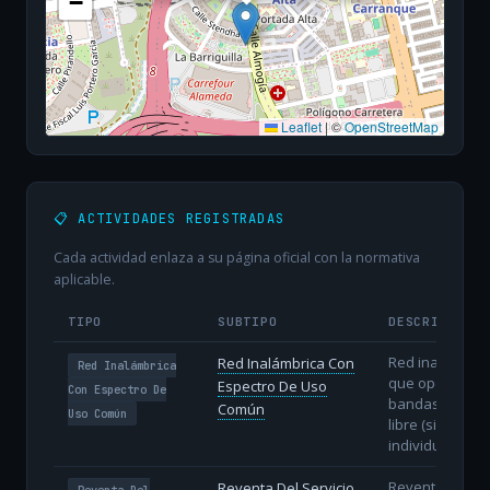
−
Leaflet
|
©
OpenStreetMap
📋 ACTIVIDADES REGISTRADAS
Cada actividad enlaza a su página oficial con la normativa
aplicable.
TIPO
SUBTIPO
DESCRIPCIÓN
Red inalámbric
Red Inalámbrica Con
Red Inalámbrica
que opera en
Espectro De Uso
Con Espectro De
bandas de uso
Común
Uso Común
libre (sin licenc
individual).
Reventa
Reventa Del Servicio
Reventa Del