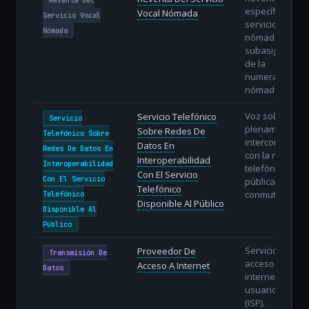
específica del
Vocal Nómada
Servicio Vocal
servicio vocal
Nómada
nómada con
subasignación
de la
numeración
nómada.
Voz sobre IP
Servicio Telefónico
Servicio
plenamente
Sobre Redes De
Telefónico Sobre
interconectada
Datos En
Redes De Datos En
con la red
Interoperabilidad
Interoperabilidad
telefónica
Con El Servicio
Con El Servicio
pública
Telefónico
conmutada.
Telefónico
Disponible Al Público
Disponible Al
Público
Servicio de
Proveedor De
Transmisión De
acceso a
Acceso A Internet
Datos
internet a
usuarios finale
(ISP).