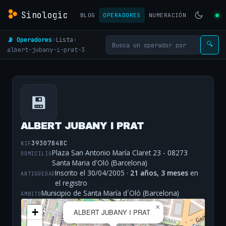
Sinologic
BLOG
OPERADORES
NUMERACIÓN
📡 Operadores
›
Lista
›
🔍
albert-jubany-i-prat-3
💾
ALBERT JUBANY I PRAT
39307848C
NIF
Plaza San Antonio María Claret 23 - 08273
DOMICILIO
Santa Maria d'Oló (Barcelona)
Inscrito el 30/04/2005 ·
21 años, 3 meses
en
ANTIGÜEDAD
el registro
Municipio de Santa María d´Oló (Barcelona)
ÁMBITO
×
+
ALBERT JUBANY I PRAT