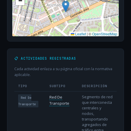
−
Leaflet
|
©
OpenStreetMap
📋 ACTIVIDADES REGISTRADAS
Cada actividad enlaza a su página oficial con la normativa
aplicable.
TIPO
SUBTIPO
DESCRIPCIÓN
Segmento de red
Red De
Red De
que interconecta
Transporte
Transporte
centrales y
nodos,
transportando
agregados de
tráfico entre