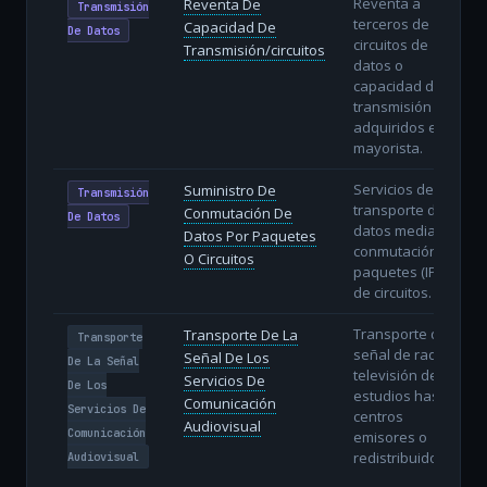
Reventa a
Reventa De
Transmisión
terceros de
Capacidad De
De Datos
circuitos de
Transmisión/circuitos
datos o
capacidad de
transmisión
adquiridos en
mayorista.
Servicios de
Suministro De
Transmisión
transporte de
Conmutación De
De Datos
datos mediante
Datos Por Paquetes
conmutación de
O Circuitos
paquetes (IP) o
de circuitos.
Transporte de la
Transporte De La
Transporte
señal de radio y
Señal De Los
De La Señal
televisión desde
Servicios De
De Los
estudios hasta
Comunicación
Servicios De
centros
Audiovisual
Comunicación
emisores o
redistribuidores.
Audiovisual