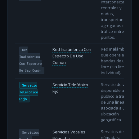
interconecta
centrales y
nodos,
transportando
agregados de
tráfico entre
puntos.
Red inalámbrica
Red Inalámbrica Con
Red
que opera en
Espectro De Uso
Inalámbrica
bandas de uso
Común
Con Espectro
libre (sin licencia
De Uso Común
individual).
Servicio de voz
Servicio Telefónico
Servicio
disponible al
Fijo
Telefónico
público a través
Fijo
de una línea fija
asociada a una
ubicación
geográfica.
Servicios de voz
Servicios Vocales
Servicios
nómadas:
Nómadas