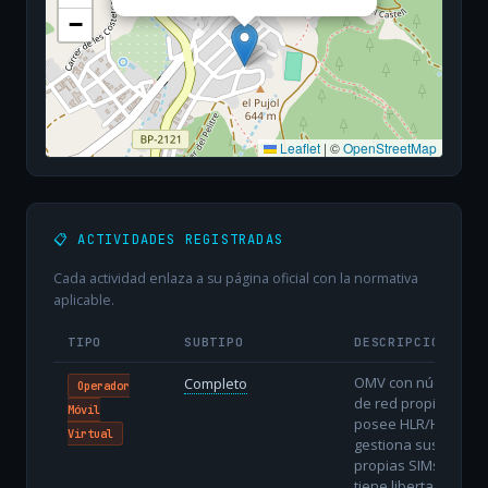
−
Leaflet
|
©
OpenStreetMap
📋 ACTIVIDADES REGISTRADAS
Cada actividad enlaza a su página oficial con la normativa
aplicable.
TIPO
SUBTIPO
DESCRIPCIÓN
OMV con núcleo
Completo
Operador
de red propio:
Móvil
posee HLR/HSS,
Virtual
gestiona sus
propias SIMs y
tiene libertad