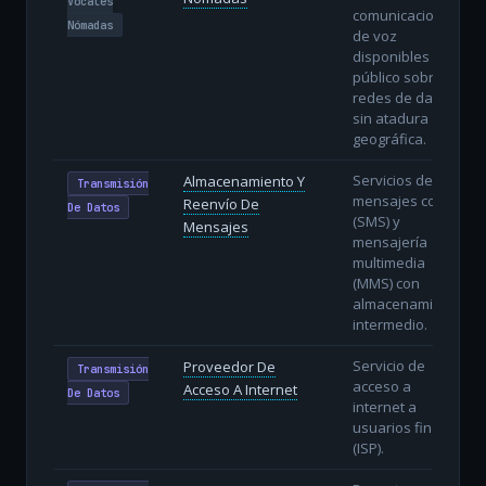
Vocales
comunicaciones
Nómadas
de voz
disponibles al
público sobre
redes de datos
sin atadura
geográfica.
Servicios de
Almacenamiento Y
Transmisión
mensajes cortos
Reenvío De
De Datos
(SMS) y
Mensajes
mensajería
multimedia
(MMS) con
almacenamiento
intermedio.
Servicio de
Proveedor De
Transmisión
acceso a
Acceso A Internet
De Datos
internet a
usuarios finales
(ISP).