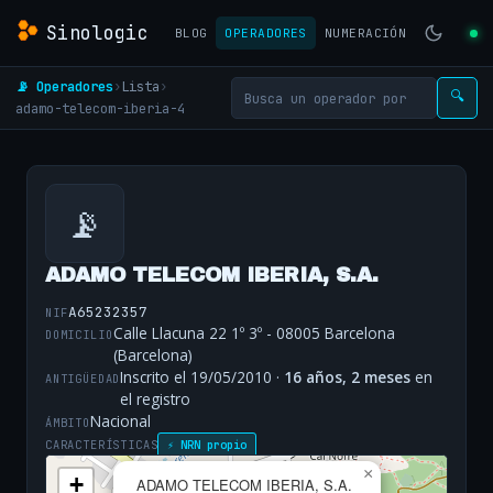
Sinologic
BLOG
OPERADORES
NUMERACIÓN
📡 Operadores
›
Lista
›
🔍
adamo-telecom-iberia-4
📡
ADAMO TELECOM IBERIA, S.A.
A65232357
NIF
Calle Llacuna 22 1º 3º - 08005 Barcelona
DOMICILIO
(Barcelona)
Inscrito el 19/05/2010 ·
16 años, 2 meses
en
ANTIGÜEDAD
el registro
Nacional
ÁMBITO
CARACTERÍSTICAS
⚡ NRN propio
×
+
ADAMO TELECOM IBERIA, S.A.