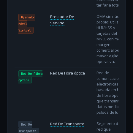
tarifaria total.
OMV sin núcleo
Prestador De
Operador
propio: utiliza
Servicio
Móvil
HLR/HSS y
Virtual
tarjetas del
MNO, con menor
margen
comercial pero
mayor agilidad
operativa.
Red de
Red De Fibra óptica
Red De Fibra
comunicaciones
óptica
electrónicas
basada en hilos
de fibra óptica
que transmiten
datos mediante
pulsos de luz.
Segmento de
Red De Transporte
Red De
red que
Transporte