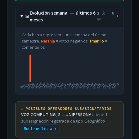
Evolución semanal — últimos 6
1 😡 · 0
📊
▾
meses
💬
Cada barra representa una semana del último
semestre.
Naranja
= votos negativos,
amarillo
=
comentarios.
09/02
16/02
23/02
02/03
09/03
16/03
23/03
30/03
06/04
13/04
20/04
27/04
04/05
11/05
18/05
25/05
01/06
08/06
15/06
22/06
29/06
06/07
13/07
20/07
27/07
03/08
⚠️ POSIBLES OPERADORES SUBASIGNATARIOS
VOZ COMPUTING, S.L. UNIPERSONAL
tiene 1
subasignación registrada de tipo
Geográfico
.
Mostrar lista ▾