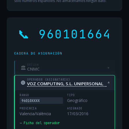
Solo números españoles. No almacenamos ningún dato.
📞 960101664
CADENA DE ASIGNACIÓN
ORIGEN
🏛
▾
CNMC
OPERADOR (ASIGNATARIO)
🟢
▾
VOZ COMPUTING, S.L. UNIPERSONAL
RANGO
TIPO
Geográfico
96010XXXX
PROVINCIA
ASIGNADO
Valencia/València
17/03/2016
→ Ficha del operador