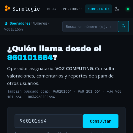
Sinologic
BLOG
OPERADORES
NUMERACIÓN
📡 Operadores
›
Números
›
🔍
960101664
¿Quién llama desde el
960101664
?
Operador asignatario:
VOZ COMPUTING
. Consulta
valoraciones, comentarios y reportes de spam de
otros usuarios.
También buscado como:
960101664
·
960 101 664
·
+34 960
101 664
·
0034960101664
Consultar