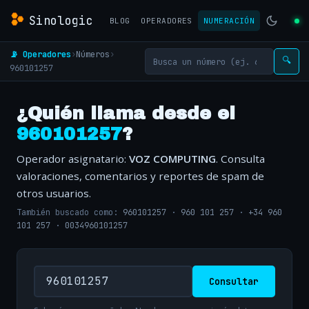
Sinologic
BLOG
OPERADORES
NUMERACIÓN
📡 Operadores
›
Números
›
🔍
960101257
¿Quién llama desde el
960101257
?
Operador asignatario:
VOZ COMPUTING
. Consulta
valoraciones, comentarios y reportes de spam de
otros usuarios.
También buscado como:
960101257
·
960 101 257
·
+34 960
101 257
·
0034960101257
Consultar