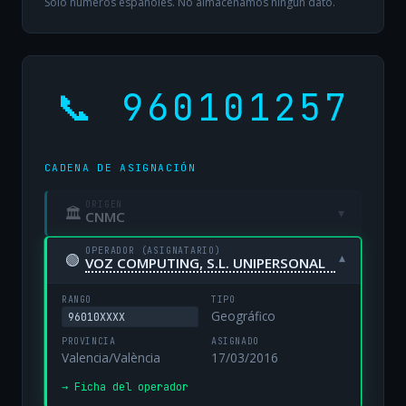
Solo números españoles. No almacenamos ningún dato.
📞 960101257
CADENA DE ASIGNACIÓN
ORIGEN
🏛
▾
CNMC
OPERADOR (ASIGNATARIO)
🟢
▾
VOZ COMPUTING, S.L. UNIPERSONAL
RANGO
TIPO
Geográfico
96010XXXX
PROVINCIA
ASIGNADO
Valencia/València
17/03/2016
→ Ficha del operador