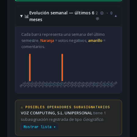
Evolución semanal — últimos 6
2 😡 · 0
📊
▾
meses
💬
Cada barra representa una semana del último
semestre.
Naranja
= votos negativos,
amarillo
=
comentarios.
09/02
16/02
23/02
02/03
09/03
16/03
23/03
30/03
06/04
13/04
20/04
27/04
04/05
11/05
18/05
25/05
01/06
08/06
15/06
22/06
29/06
06/07
13/07
20/07
27/07
03/08
⚠️ POSIBLES OPERADORES SUBASIGNATARIOS
VOZ COMPUTING, S.L. UNIPERSONAL
tiene 1
subasignación registrada de tipo
Geográfico
.
Mostrar lista ▾