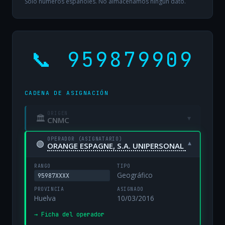
Solo números españoles. No almacenamos ningún dato.
📞 959879909
CADENA DE ASIGNACIÓN
ORIGEN
🏛
▾
CNMC
OPERADOR (ASIGNATARIO)
🟢
▾
ORANGE ESPAGNE, S.A. UNIPERSONAL
RANGO
TIPO
Geográfico
95987XXXX
PROVINCIA
ASIGNADO
Huelva
10/03/2016
→ Ficha del operador