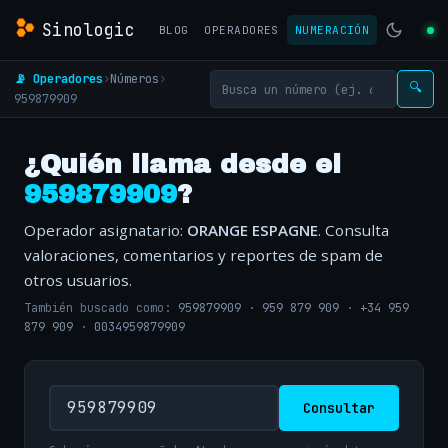
Sinologic
BLOG
OPERADORES
NUMERACIÓN
📡 Operadores
›
Números
›
🔍
959879909
¿Quién llama desde el
959879909
?
Operador asignatario:
ORANGE ESPAGNE
. Consulta
valoraciones, comentarios y reportes de spam de
otros usuarios.
También buscado como:
959879909
·
959 879 909
·
+34 959
879 909
·
0034959879909
Consultar