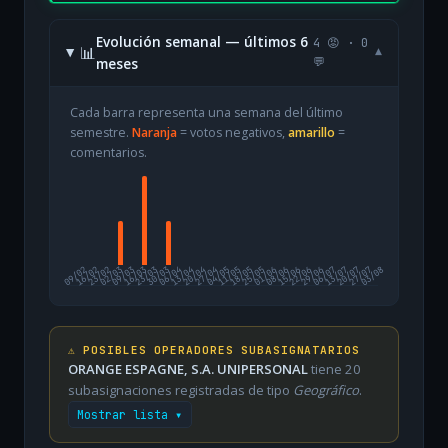
Evolución semanal — últimos 6
4 😡 · 0
📊
▾
meses
💬
Cada barra representa una semana del último
semestre.
Naranja
= votos negativos,
amarillo
=
comentarios.
09/02
16/02
23/02
02/03
09/03
16/03
23/03
30/03
06/04
13/04
20/04
27/04
04/05
11/05
18/05
25/05
01/06
08/06
15/06
22/06
29/06
06/07
13/07
20/07
27/07
03/08
⚠️ POSIBLES OPERADORES SUBASIGNATARIOS
ORANGE ESPAGNE, S.A. UNIPERSONAL
tiene 20
subasignaciones registradas de tipo
Geográfico
.
Mostrar lista ▾