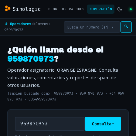
Sinologic
BLOG
OPERADORES
NUMERACIÓN
📡 Operadores
›
Números
›
🔍
959870973
¿Quién llama desde el
959870973
?
Operador asignatario:
ORANGE ESPAGNE
. Consulta
valoraciones, comentarios y reportes de spam de
otros usuarios.
También buscado como:
959870973
·
959 870 973
·
+34 959
870 973
·
0034959870973
Consultar