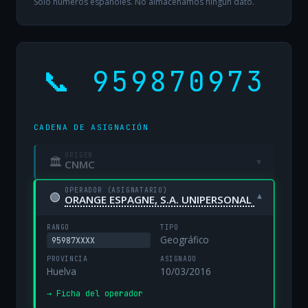
Solo números españoles. No almacenamos ningún dato.
📞 959870973
CADENA DE ASIGNACIÓN
ORIGEN
🏛
▾
CNMC
OPERADOR (ASIGNATARIO)
🟢
▾
ORANGE ESPAGNE, S.A. UNIPERSONAL
RANGO
TIPO
Geográfico
95987XXXX
PROVINCIA
ASIGNADO
Huelva
10/03/2016
→ Ficha del operador