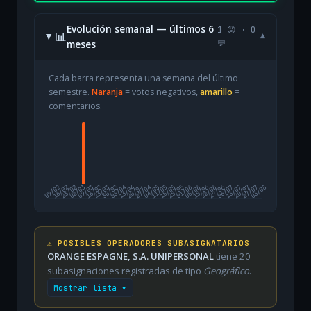
Evolución semanal — últimos 6
1 😡 · 0
📊
▾
meses
💬
Cada barra representa una semana del último
semestre.
Naranja
= votos negativos,
amarillo
=
comentarios.
09/02
16/02
23/02
02/03
09/03
16/03
23/03
30/03
06/04
13/04
20/04
27/04
04/05
11/05
18/05
25/05
01/06
08/06
15/06
22/06
29/06
06/07
13/07
20/07
27/07
03/08
⚠️ POSIBLES OPERADORES SUBASIGNATARIOS
ORANGE ESPAGNE, S.A. UNIPERSONAL
tiene 20
subasignaciones registradas de tipo
Geográfico
.
Mostrar lista ▾