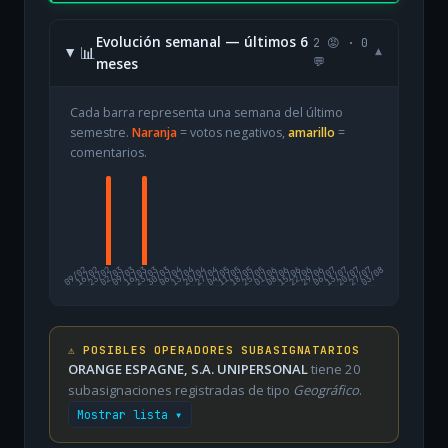
Evolución semanal — últimos 6
2 😡 · 0
📊
▾
meses
💬
Cada barra representa una semana del último
semestre.
Naranja
= votos negativos,
amarillo
=
comentarios.
09/02
16/02
23/02
02/03
09/03
16/03
23/03
30/03
06/04
13/04
20/04
27/04
04/05
11/05
18/05
25/05
01/06
08/06
15/06
22/06
29/06
06/07
13/07
20/07
27/07
03/08
⚠️ POSIBLES OPERADORES SUBASIGNATARIOS
ORANGE ESPAGNE, S.A. UNIPERSONAL
tiene 20
subasignaciones registradas de tipo
Geográfico
.
Mostrar lista ▾