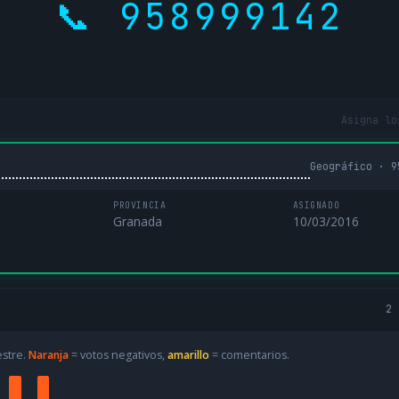
📞 958999142
Asigna lo
Geográfico · 9
PROVINCIA
ASIGNADO
Granada
10/03/2016
2 
estre.
Naranja
= votos negativos,
amarillo
= comentarios.