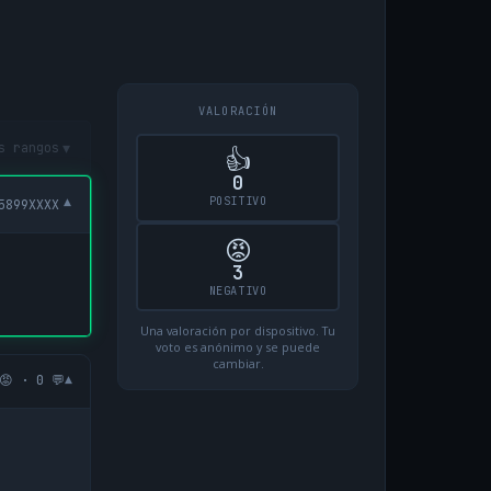
VALORACIÓN
▾
s rangos
👍
0
POSITIVO
▾
5899XXXX
😡
3
NEGATIVO
Una valoración por dispositivo. Tu
voto es anónimo y se puede
cambiar.
▾
😡 · 0 💬