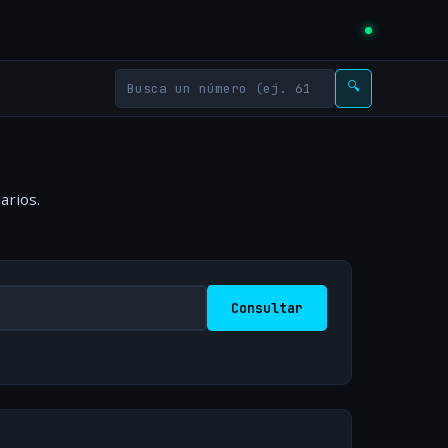
🔍
arios.
Consultar