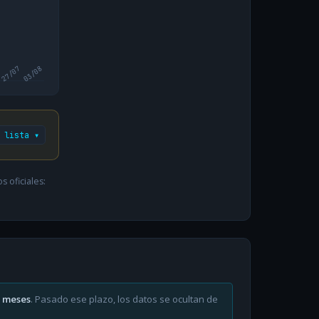
27/07
03/08
 lista ▾
 oficiales:
6 meses
. Pasado ese plazo, los datos se ocultan de