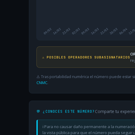
09/02
16/02
23/02
02/03
09/03
16/03
23/03
30/03
06/04
13/
OR
⚠️ POSIBLES OPERADORES SUBASIGNATARIOS
re
⚠️ Tras portabilidad numérica el número puede estar si
CNMC
.
Comparte tu experie
💬 ¿CONOCES ESTE NÚMERO?
ℹ️ Para no causar daño permanente a la numeració
la vista pública para que el número pueda seguir ut