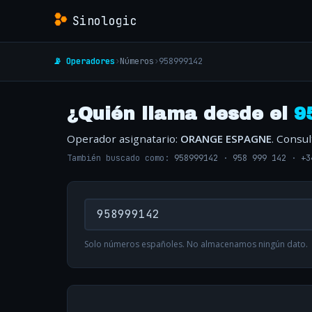
Sinologic
📡 Operadores
›
Números
›
958999142
¿Quién llama desde el
9
Operador asignatario:
ORANGE ESPAGNE
. Consu
También buscado como:
958999142
·
958 999 142
·
+3
Solo números españoles. No almacenamos ningún dato.