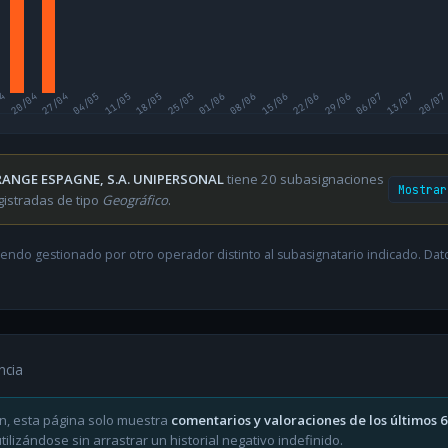
04
20/04
27/04
04/05
11/05
18/05
25/05
01/06
08/06
15/06
22/06
29/06
06/07
13/07
20/07
ANGE ESPAGNE, S.A. UNIPERSONAL
tiene 20 subasignaciones
Mostrar
gistradas de tipo
Geográfico
.
endo gestionado por otro operador distinto al subasignatario indicado. Datos
ncia
n, esta página solo muestra
comentarios y valoraciones de los últimos 
ilizándose sin arrastrar un historial negativo indefinido.