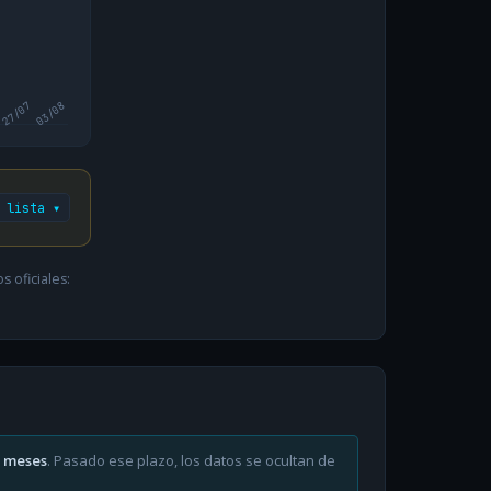
27/07
03/08
 lista ▾
 oficiales:
6 meses
. Pasado ese plazo, los datos se ocultan de