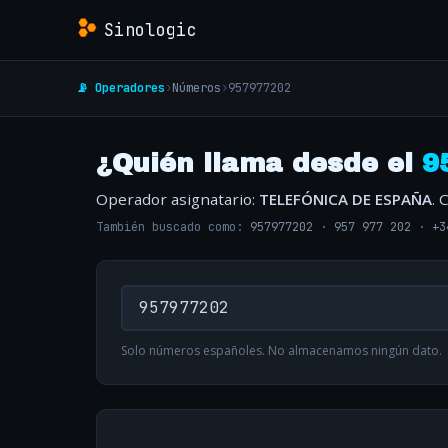
Sinologic
📡 Operadores
›
Números
›
957977202
¿Quién llama desde el
9
Operador asignatario:
TELEFÓNICA DE ESPAÑA
. 
También buscado como:
957977202
·
957 977 202
·
+3
Solo números españoles. No almacenamos ningún dato.