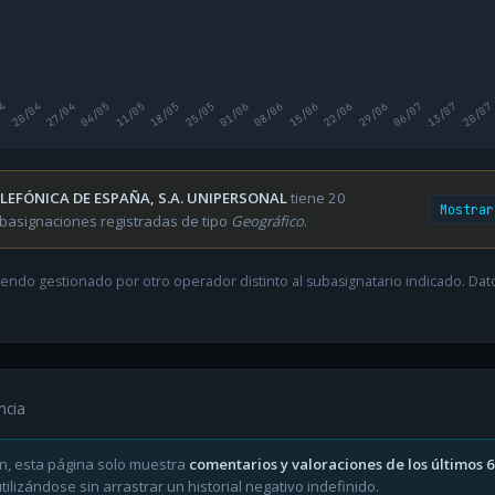
04
20/04
27/04
04/05
11/05
18/05
25/05
01/06
08/06
15/06
22/06
29/06
06/07
13/07
20/07
LEFÓNICA DE ESPAÑA, S.A. UNIPERSONAL
tiene 20
Mostrar
basignaciones registradas de tipo
Geográfico
.
endo gestionado por otro operador distinto al subasignatario indicado. Datos
ncia
n, esta página solo muestra
comentarios y valoraciones de los últimos 
ilizándose sin arrastrar un historial negativo indefinido.