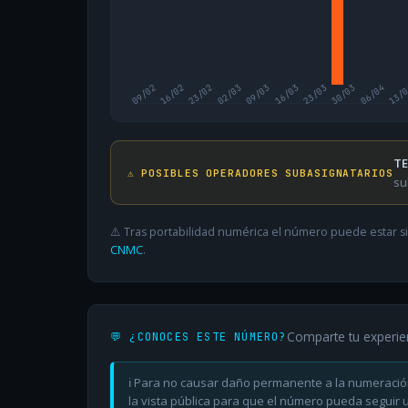
09/02
16/02
23/02
02/03
09/03
16/03
23/03
30/03
06/04
13/
TE
⚠️ POSIBLES OPERADORES SUBASIGNATARIOS
su
⚠️ Tras portabilidad numérica el número puede estar si
CNMC
.
Comparte tu experie
💬 ¿CONOCES ESTE NÚMERO?
ℹ️ Para no causar daño permanente a la numeració
la vista pública para que el número pueda seguir ut