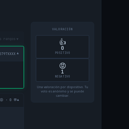
VALORACIÓN
▾
s rangos
👍
0
POSITIVO
▾
5797XXXX
😡
1
NEGATIVO
Una valoración por dispositivo. Tu
voto es anónimo y se puede
cambiar.
▾
😡 · 0 💬