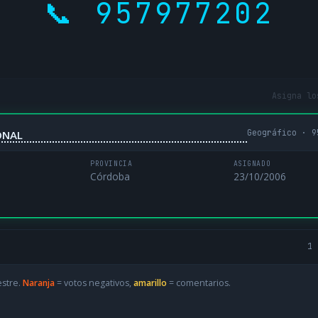
📞 957977202
Asigna lo
Geográfico · 9
ONAL
PROVINCIA
ASIGNADO
Córdoba
23/10/2006
1 
estre.
Naranja
= votos negativos,
amarillo
= comentarios.