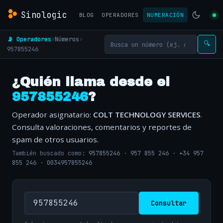
Sinologic
BLOG
OPERADORES
NUMERACIÓN
📡 Operadores
›
Números
›
🔍
957855246
¿Quién llama desde el
957855246
?
Operador asignatario:
COLT TECHNOLOGY SERVICES
.
Consulta valoraciones, comentarios y reportes de
spam de otros usuarios.
También buscado como:
957855246
·
957 855 246
·
+34 957
855 246
·
0034957855246
Consultar