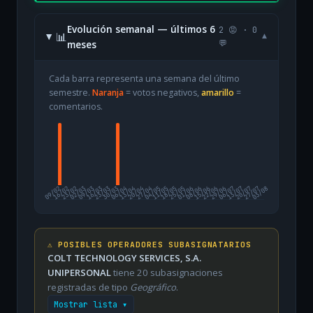
Evolución semanal — últimos 6
2 😡 · 0
📊
▾
meses
💬
Cada barra representa una semana del último
semestre.
Naranja
= votos negativos,
amarillo
=
comentarios.
09/02
16/02
23/02
02/03
09/03
16/03
23/03
30/03
06/04
13/04
20/04
27/04
04/05
11/05
18/05
25/05
01/06
08/06
15/06
22/06
29/06
06/07
13/07
20/07
27/07
03/08
⚠️ POSIBLES OPERADORES SUBASIGNATARIOS
COLT TECHNOLOGY SERVICES, S.A.
UNIPERSONAL
tiene 20 subasignaciones
registradas de tipo
Geográfico
.
Mostrar lista ▾