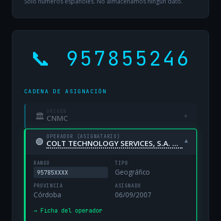
Solo números españoles. No almacenamos ningún dato.
📞 957855246
CADENA DE ASIGNACIÓN
ORIGEN
🏛
▾
CNMC
OPERADOR (ASIGNATARIO)
🟢
▾
COLT TECHNOLOGY SERVICES, S.A. UNIPERSONAL
RANGO
TIPO
Geográfico
95785XXXX
PROVINCIA
ASIGNADO
Córdoba
06/09/2007
→ Ficha del operador