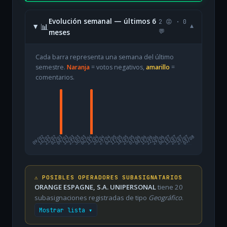
Evolución semanal — últimos 6
2 😡 · 0
📊
▾
meses
💬
Cada barra representa una semana del último
semestre.
Naranja
= votos negativos,
amarillo
=
comentarios.
09/02
16/02
23/02
02/03
09/03
16/03
23/03
30/03
06/04
13/04
20/04
27/04
04/05
11/05
18/05
25/05
01/06
08/06
15/06
22/06
29/06
06/07
13/07
20/07
27/07
03/08
⚠️ POSIBLES OPERADORES SUBASIGNATARIOS
ORANGE ESPAGNE, S.A. UNIPERSONAL
tiene 20
subasignaciones registradas de tipo
Geográfico
.
Mostrar lista ▾