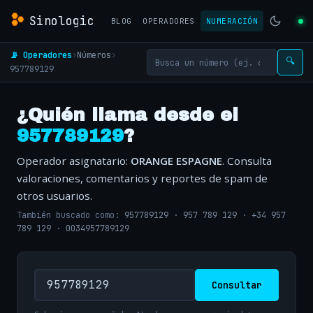
Sinologic
BLOG
OPERADORES
NUMERACIÓN
📡 Operadores
›
Números
›
🔍
957789129
¿Quién llama desde el
957789129
?
Operador asignatario:
ORANGE ESPAGNE
. Consulta
valoraciones, comentarios y reportes de spam de
otros usuarios.
También buscado como:
957789129
·
957 789 129
·
+34 957
789 129
·
0034957789129
Consultar