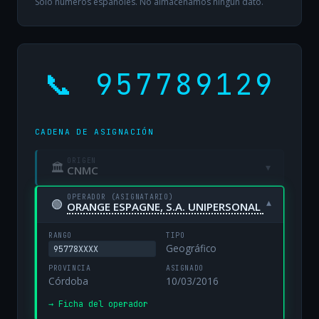
Solo números españoles. No almacenamos ningún dato.
📞 957789129
CADENA DE ASIGNACIÓN
ORIGEN
🏛
▾
CNMC
OPERADOR (ASIGNATARIO)
🟢
▾
ORANGE ESPAGNE, S.A. UNIPERSONAL
RANGO
TIPO
Geográfico
95778XXXX
PROVINCIA
ASIGNADO
Córdoba
10/03/2016
→ Ficha del operador