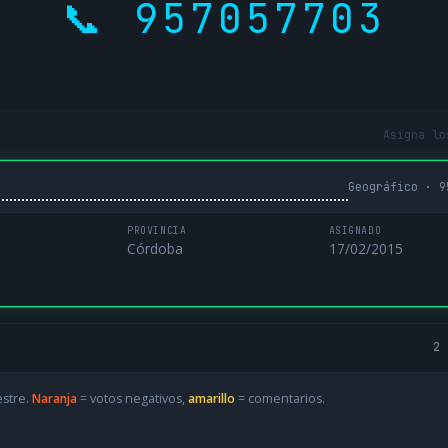
📞 957057703
Asigna lo
Geográfico · 9
PROVINCIA
ASIGNADO
Córdoba
17/02/2015
2 
estre.
Naranja
= votos negativos,
amarillo
= comentarios.