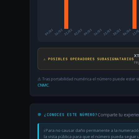
09/02
16/02
23/02
02/03
09/03
16/03
23/03
30/03
06/04
13/
XT
⚠️ POSIBLES OPERADORES SUBASIGNATARIOS
re
⚠️ Tras portabilidad numérica el número puede estar si
CNMC
.
Comparte tu experie
💬 ¿CONOCES ESTE NÚMERO?
ℹ️ Para no causar daño permanente a la numeració
la vista pública para que el número pueda seguir ut