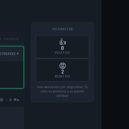
VALORACIÓN
▾
s rangos
👍
0
POSITIVO
▾
5705XXXX
😡
2
NEGATIVO
Una valoración por dispositivo. Tu
voto es anónimo y se puede
cambiar.
▾
😡 · 0 💬