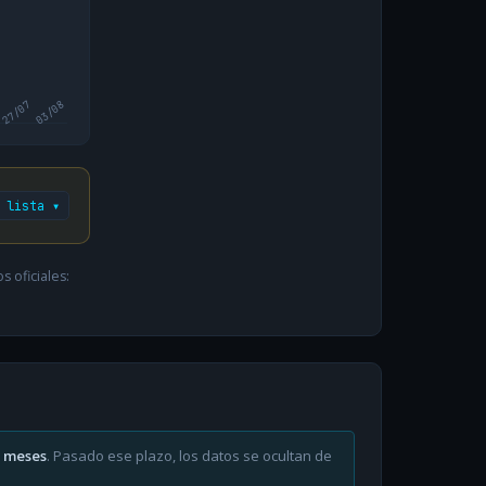
27/07
03/08
 lista ▾
 oficiales:
6 meses
. Pasado ese plazo, los datos se ocultan de