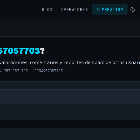
BLOG
OPERADORES
NUMERACIÓN
57057703
?
 valoraciones, comentarios y reportes de spam de otros usuari
4 957 057 703
·
0034957057703