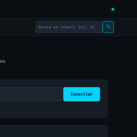
🔍
os.
Consultar