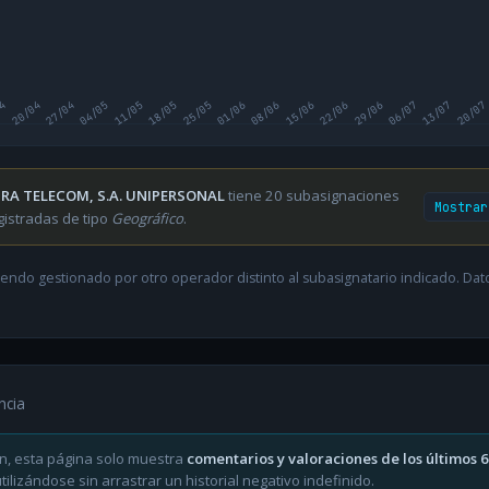
04
20/04
27/04
04/05
11/05
18/05
25/05
01/06
08/06
15/06
22/06
29/06
06/07
13/07
20/07
RA TELECOM, S.A. UNIPERSONAL
tiene 20 subasignaciones
Mostrar
gistradas de tipo
Geográfico
.
endo gestionado por otro operador distinto al subasignatario indicado. Datos
ncia
n, esta página solo muestra
comentarios y valoraciones de los últimos 
ilizándose sin arrastrar un historial negativo indefinido.