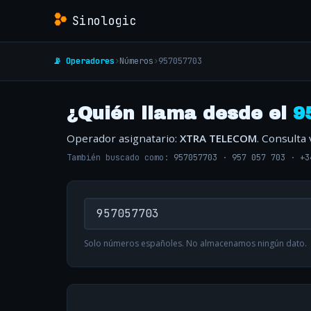
Sinologic
📡 Operadores
›
Números
›
957057703
¿Quién llama desde el
9
Operador asignatario:
XTRA TELECOM
. Consulta
También buscado como:
957057703
·
957 057 703
·
+3
Solo números españoles. No almacenamos ningún dato.