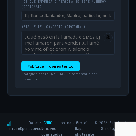
¿DE QUÉ EMPRESA O PERSONA ES ESTE NÚMERO?
(OPCIONAL)
DETALLE DEL CONTACTO
(OPCIONAL)
😀
Publicar comentario
Protegido por reCAPTCHA · Un comentario por
dispositivo
Datos:
CNMC
· Uso no oficial · © 2026 Sinologic
Inicio
Operadores
Números
Mapa
Sinologic.net
comentados
wholesale