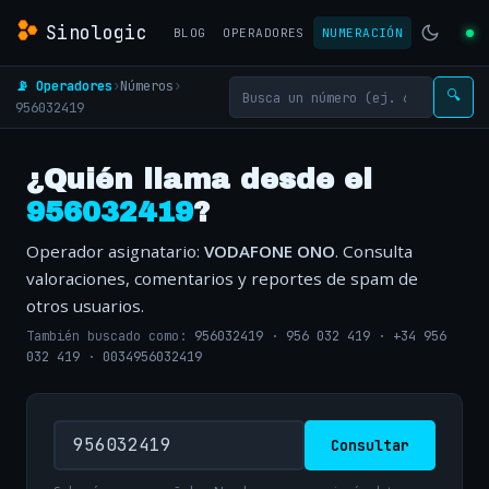
Sinologic
BLOG
OPERADORES
NUMERACIÓN
📡 Operadores
›
Números
›
🔍
956032419
¿Quién llama desde el
956032419
?
Operador asignatario:
VODAFONE ONO
. Consulta
valoraciones, comentarios y reportes de spam de
otros usuarios.
También buscado como:
956032419
·
956 032 419
·
+34 956
032 419
·
0034956032419
Consultar