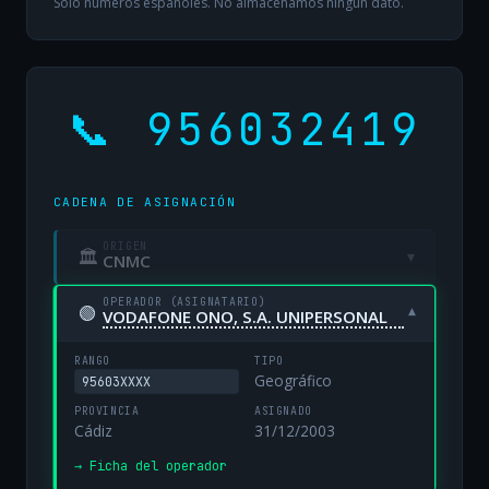
Solo números españoles. No almacenamos ningún dato.
📞 956032419
CADENA DE ASIGNACIÓN
ORIGEN
🏛
▾
CNMC
OPERADOR (ASIGNATARIO)
🟢
▾
VODAFONE ONO, S.A. UNIPERSONAL
RANGO
TIPO
Geográfico
95603XXXX
PROVINCIA
ASIGNADO
Cádiz
31/12/2003
→ Ficha del operador