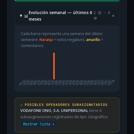
Evolución semanal — últimos 6
1 😡 · 0
📊
▾
meses
💬
Cada barra representa una semana del último
semestre.
Naranja
= votos negativos,
amarillo
=
comentarios.
09/02
16/02
23/02
02/03
09/03
16/03
23/03
30/03
06/04
13/04
20/04
27/04
04/05
11/05
18/05
25/05
01/06
08/06
15/06
22/06
29/06
06/07
13/07
20/07
27/07
03/08
⚠️ POSIBLES OPERADORES SUBASIGNATARIOS
VODAFONE ONO, S.A. UNIPERSONAL
tiene 4
subasignaciones registradas de tipo
Geográfico
.
Mostrar lista ▾