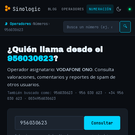
Sinologic
BLOG
OPERADORES
NUMERACIÓN
📡 Operadores
›
Números
›
🔍
956030623
¿Quién llama desde el
956030623
?
Operador asignatario:
VODAFONE ONO
. Consulta
valoraciones, comentarios y reportes de spam de
otros usuarios.
También buscado como:
956030623
·
956 030 623
·
+34 956
030 623
·
0034956030623
Consultar