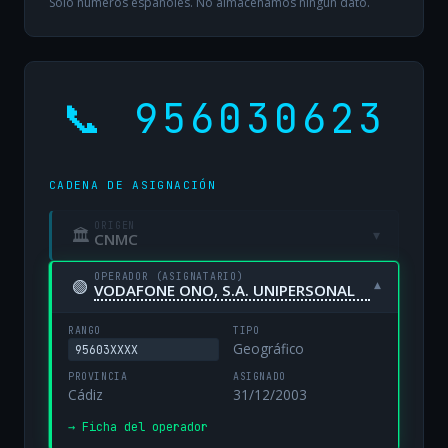
Solo números españoles. No almacenamos ningún dato.
📞 956030623
CADENA DE ASIGNACIÓN
ORIGEN
🏛
▾
CNMC
OPERADOR (ASIGNATARIO)
🟢
▾
VODAFONE ONO, S.A. UNIPERSONAL
RANGO
TIPO
Geográfico
95603XXXX
PROVINCIA
ASIGNADO
Cádiz
31/12/2003
→ Ficha del operador