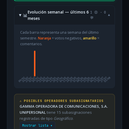
Evolución semanal — últimos 6
1 😡 · 0
📊
▾
meses
💬
Cada barra representa una semana del último
semestre.
Naranja
= votos negativos,
amarillo
=
comentarios.
09/02
16/02
23/02
02/03
09/03
16/03
23/03
30/03
06/04
13/04
20/04
27/04
04/05
11/05
18/05
25/05
01/06
08/06
15/06
22/06
29/06
06/07
13/07
20/07
27/07
03/08
⚠️ POSIBLES OPERADORES SUBASIGNATARIOS
GAMMA OPERADORA DE COMUNICACIONES, S.A.
UNIPERSONAL
tiene 15 subasignaciones
registradas de tipo
Geográfico
.
Mostrar lista ▾