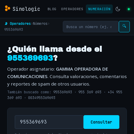
Sinologic
BLOG
OPERADORES
NUMERACIÓN
📡 Operadores
›
Números
›
🔍
955369693
¿Quién llama desde el
955369693
?
Operador asignatario:
GAMMA OPERADORA DE
COMUNICACIONES
. Consulta valoraciones, comentarios
y reportes de spam de otros usuarios.
También buscado como:
955369693
·
955 369 693
·
+34 955
369 693
·
0034955369693
Consultar