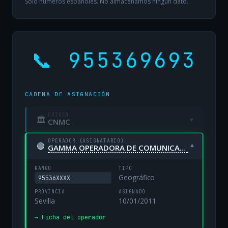
Solo números españoles. No almacenamos ningún dato.
📞 955369693
CADENA DE ASIGNACIÓN
ORIGEN
🏛
▾
CNMC
OPERADOR (ASIGNATARIO)
🟢
▾
GAMMA OPERADORA DE COMUNICACIONES, S.A. UNIPERSONAL
RANGO
TIPO
Geográfico
95536XXXX
PROVINCIA
ASIGNADO
Sevilla
10/01/2011
→ Ficha del operador