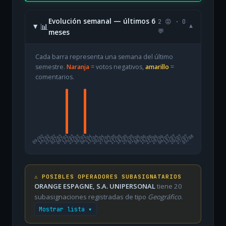
Evolución semanal — últimos 6
2 😡 · 0
📊
▾
meses
💬
Cada barra representa una semana del último
semestre.
Naranja
= votos negativos,
amarillo
=
comentarios.
09/02
16/02
23/02
02/03
09/03
16/03
23/03
30/03
06/04
13/04
20/04
27/04
04/05
11/05
18/05
25/05
01/06
08/06
15/06
22/06
29/06
06/07
13/07
20/07
27/07
03/08
⚠️ POSIBLES OPERADORES SUBASIGNATARIOS
ORANGE ESPAGNE, S.A. UNIPERSONAL
tiene 20
subasignaciones registradas de tipo
Geográfico
.
Mostrar lista ▾