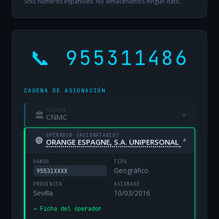
Solo números españoles. No almacenamos ningún dato.
📞 955311486
CADENA DE ASIGNACIÓN
ORIGEN
🏛
▾
CNMC
OPERADOR (ASIGNATARIO)
🟢
▾
ORANGE ESPAGNE, S.A. UNIPERSONAL
RANGO
TIPO
Geográfico
95531XXXX
PROVINCIA
ASIGNADO
Sevilla
10/03/2016
→ Ficha del operador