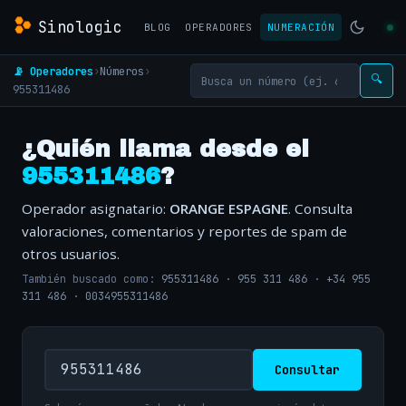
Sinologic
BLOG
OPERADORES
NUMERACIÓN
📡 Operadores
›
Números
›
🔍
955311486
¿Quién llama desde el
955311486
?
Operador asignatario:
ORANGE ESPAGNE
. Consulta
valoraciones, comentarios y reportes de spam de
otros usuarios.
También buscado como:
955311486
·
955 311 486
·
+34 955
311 486
·
0034955311486
Consultar