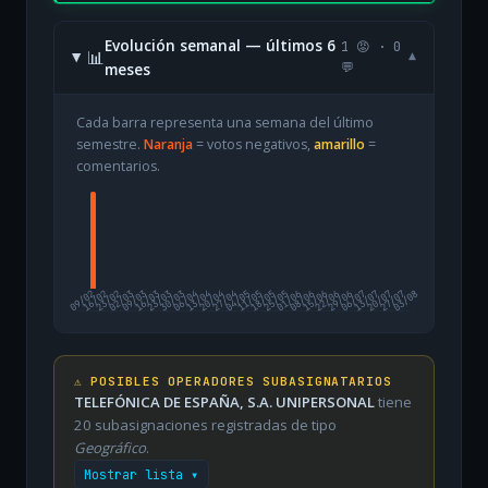
Evolución semanal — últimos 6
1 😡 · 0
📊
▾
meses
💬
Cada barra representa una semana del último
semestre.
Naranja
= votos negativos,
amarillo
=
comentarios.
09/02
16/02
23/02
02/03
09/03
16/03
23/03
30/03
06/04
13/04
20/04
27/04
04/05
11/05
18/05
25/05
01/06
08/06
15/06
22/06
29/06
06/07
13/07
20/07
27/07
03/08
⚠️ POSIBLES OPERADORES SUBASIGNATARIOS
TELEFÓNICA DE ESPAÑA, S.A. UNIPERSONAL
tiene
20 subasignaciones registradas de tipo
Geográfico
.
Mostrar lista ▾