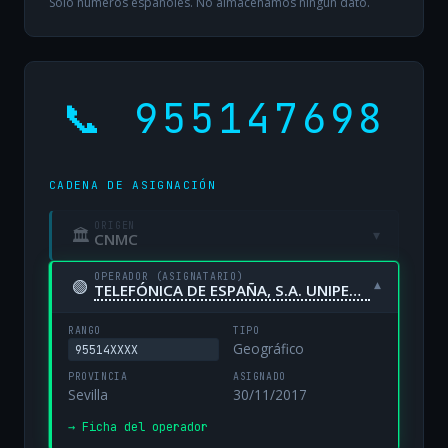
Solo números españoles. No almacenamos ningún dato.
📞 955147698
CADENA DE ASIGNACIÓN
ORIGEN
🏛
▾
CNMC
OPERADOR (ASIGNATARIO)
🟢
▾
TELEFÓNICA DE ESPAÑA, S.A. UNIPERSONAL
RANGO
TIPO
Geográfico
95514XXXX
PROVINCIA
ASIGNADO
Sevilla
30/11/2017
→ Ficha del operador