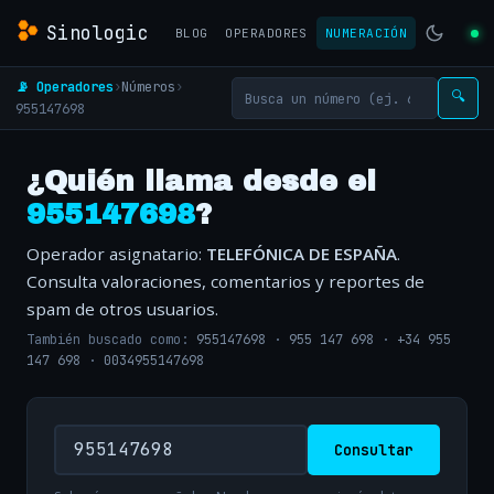
Sinologic
BLOG
OPERADORES
NUMERACIÓN
📡 Operadores
›
Números
›
🔍
955147698
¿Quién llama desde el
955147698
?
Operador asignatario:
TELEFÓNICA DE ESPAÑA
.
Consulta valoraciones, comentarios y reportes de
spam de otros usuarios.
También buscado como:
955147698
·
955 147 698
·
+34 955
147 698
·
0034955147698
Consultar