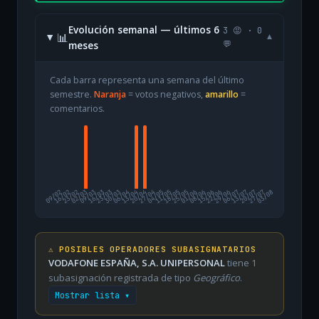
Evolución semanal — últimos 6
3 😡 · 0
📊
▾
meses
💬
Cada barra representa una semana del último
semestre.
Naranja
= votos negativos,
amarillo
=
comentarios.
09/02
16/02
23/02
02/03
09/03
16/03
23/03
30/03
06/04
13/04
20/04
27/04
04/05
11/05
18/05
25/05
01/06
08/06
15/06
22/06
29/06
06/07
13/07
20/07
27/07
03/08
⚠️ POSIBLES OPERADORES SUBASIGNATARIOS
VODAFONE ESPAÑA, S.A. UNIPERSONAL
tiene 1
subasignación registrada de tipo
Geográfico
.
Mostrar lista ▾