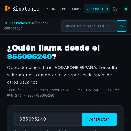
Sinologic
BLOG
OPERADORES
NUMERACIÓN
📡 Operadores
›
Números
›
🔍
955095240
¿Quién llama desde el
955095240
?
Operador asignatario:
VODAFONE ESPAÑA
. Consulta
valoraciones, comentarios y reportes de spam de
otros usuarios.
También buscado como:
955095240
·
955 095 240
·
+34 955
095 240
·
0034955095240
Consultar