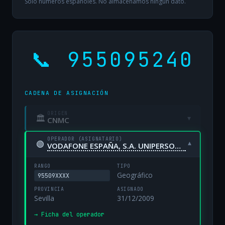
Solo números españoles. No almacenamos ningún dato.
📞 955095240
CADENA DE ASIGNACIÓN
ORIGEN
🏛
▾
CNMC
OPERADOR (ASIGNATARIO)
🟢
▾
VODAFONE ESPAÑA, S.A. UNIPERSONAL
RANGO
TIPO
Geográfico
95509XXXX
PROVINCIA
ASIGNADO
Sevilla
31/12/2009
→ Ficha del operador