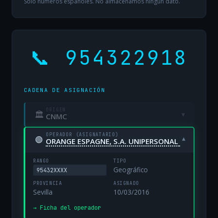
Solo números españoles. No almacenamos ningún dato.
📞 954322918
CADENA DE ASIGNACIÓN
ORIGEN
🏛
▾
CNMC
OPERADOR (ASIGNATARIO)
🟢
▾
ORANGE ESPAGNE, S.A. UNIPERSONAL
RANGO
TIPO
Geográfico
95432XXXX
PROVINCIA
ASIGNADO
Sevilla
10/03/2016
→ Ficha del operador