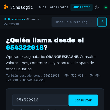
Sinologic
BLOG
OPERADORES
NUMERACIÓN
📡 Operadores
›
Números
›
🔍
954322918
¿Quién llama desde el
954322918
?
Operador asignatario:
ORANGE ESPAGNE
. Consulta
valoraciones, comentarios y reportes de spam de
otros usuarios.
También buscado como:
954322918
·
954 322 918
·
+34 954
322 918
·
0034954322918
Consultar