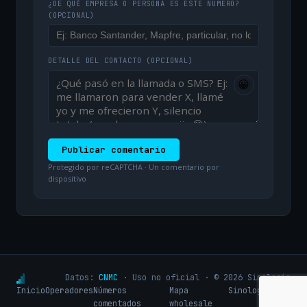
¿DE QUÉ EMPRESA O PERSONA ES ESTE NÚMERO?
(OPCIONAL)
DETALLE DEL CONTACTO
(OPCIONAL)
😀
Publicar comentario
Protegido por reCAPTCHA · Un comentario por
dispositivo
Datos:
CNMC
· Uso no oficial · © 2026 Sinologic
Inicio
Operadores
Números
Mapa
Sinologic.net
comentados
wholesale