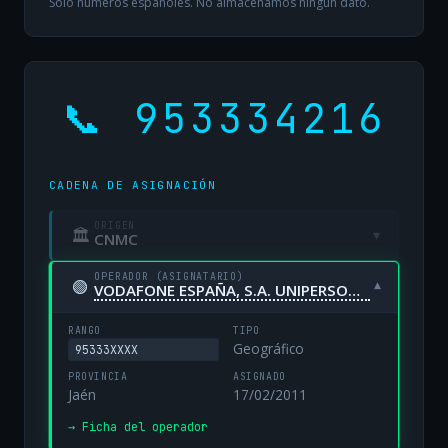
Solo números españoles. No almacenamos ningún dato.
📞 953334216
CADENA DE ASIGNACIÓN
ORIGEN
🏛
▾
CNMC
OPERADOR (ASIGNATARIO)
🟢
▾
VODAFONE ESPAÑA, S.A. UNIPERSONAL
RANGO
TIPO
Geográfico
95333XXXX
PROVINCIA
ASIGNADO
Jaén
17/02/2011
→ Ficha del operador