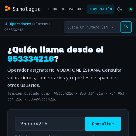
Sinologic
BLOG
OPERADORES
NUMERACIÓN
📡 Operadores
›
Números
›
🔍
953334216
¿Quién llama desde el
953334216
?
Operador asignatario:
VODAFONE ESPAÑA
. Consulta
valoraciones, comentarios y reportes de spam de
otros usuarios.
También buscado como:
953334216
·
953 334 216
·
+34 953
334 216
·
0034953334216
Consultar