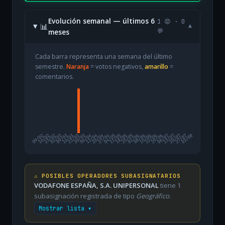
Evolución semanal — últimos 6
1 😡 · 0
📊
▾
meses
💬
Cada barra representa una semana del último
semestre.
Naranja
= votos negativos,
amarillo
=
comentarios.
09/02
16/02
23/02
02/03
09/03
16/03
23/03
30/03
06/04
13/04
20/04
27/04
04/05
11/05
18/05
25/05
01/06
08/06
15/06
22/06
29/06
06/07
13/07
20/07
27/07
03/08
⚠️ POSIBLES OPERADORES SUBASIGNATARIOS
VODAFONE ESPAÑA, S.A. UNIPERSONAL
tiene 1
subasignación registrada de tipo
Geográfico
.
Mostrar lista ▾