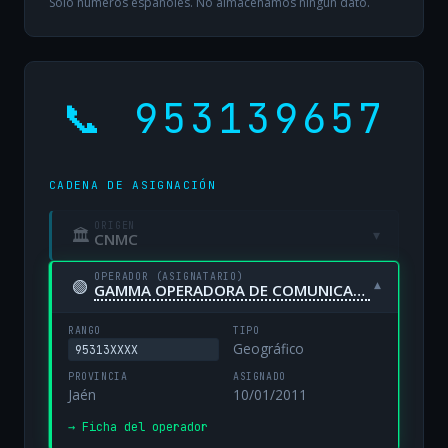
Solo números españoles. No almacenamos ningún dato.
📞 953139657
CADENA DE ASIGNACIÓN
ORIGEN
🏛
▾
CNMC
OPERADOR (ASIGNATARIO)
🟢
▾
GAMMA OPERADORA DE COMUNICACIONES, S.A. UNIPERSONAL
RANGO
TIPO
Geográfico
95313XXXX
PROVINCIA
ASIGNADO
Jaén
10/01/2011
→ Ficha del operador