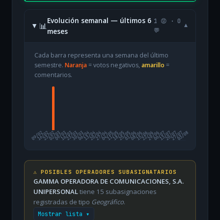
Evolución semanal — últimos 6
1 😡 · 0
📊
▾
meses
💬
Cada barra representa una semana del último
semestre.
Naranja
= votos negativos,
amarillo
=
comentarios.
09/02
16/02
23/02
02/03
09/03
16/03
23/03
30/03
06/04
13/04
20/04
27/04
04/05
11/05
18/05
25/05
01/06
08/06
15/06
22/06
29/06
06/07
13/07
20/07
27/07
03/08
⚠️ POSIBLES OPERADORES SUBASIGNATARIOS
GAMMA OPERADORA DE COMUNICACIONES, S.A.
UNIPERSONAL
tiene 15 subasignaciones
registradas de tipo
Geográfico
.
Mostrar lista ▾