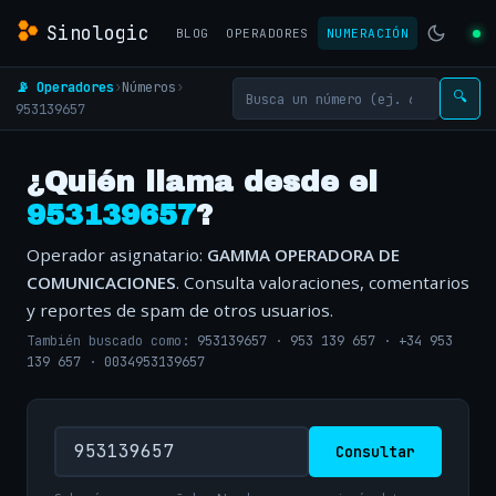
Sinologic
BLOG
OPERADORES
NUMERACIÓN
📡 Operadores
›
Números
›
🔍
953139657
¿Quién llama desde el
953139657
?
Operador asignatario:
GAMMA OPERADORA DE
COMUNICACIONES
. Consulta valoraciones, comentarios
y reportes de spam de otros usuarios.
También buscado como:
953139657
·
953 139 657
·
+34 953
139 657
·
0034953139657
Consultar