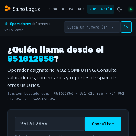
Sinologic
BLOG
OPERADORES
NUMERACIÓN
📡 Operadores
›
Números
›
🔍
951612856
¿Quién llama desde el
951612856
?
Operador asignatario:
VOZ COMPUTING
. Consulta
valoraciones, comentarios y reportes de spam de
otros usuarios.
También buscado como:
951612856
·
951 612 856
·
+34 951
612 856
·
0034951612856
Consultar