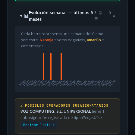
Evolución semanal — últimos 6
3 😡 · 0
📊
▾
meses
💬
Cada barra representa una semana del último
semestre.
Naranja
= votos negativos,
amarillo
=
comentarios.
09/02
16/02
23/02
02/03
09/03
16/03
23/03
30/03
06/04
13/04
20/04
27/04
04/05
11/05
18/05
25/05
01/06
08/06
15/06
22/06
29/06
06/07
13/07
20/07
27/07
03/08
⚠️ POSIBLES OPERADORES SUBASIGNATARIOS
VOZ COMPUTING, S.L. UNIPERSONAL
tiene 1
subasignación registrada de tipo
Geográfico
.
Mostrar lista ▾