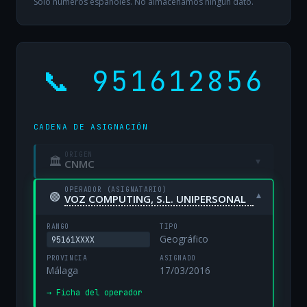
Solo números españoles. No almacenamos ningún dato.
📞 951612856
CADENA DE ASIGNACIÓN
ORIGEN
🏛
▾
CNMC
OPERADOR (ASIGNATARIO)
🟢
▾
VOZ COMPUTING, S.L. UNIPERSONAL
RANGO
TIPO
Geográfico
95161XXXX
PROVINCIA
ASIGNADO
Málaga
17/03/2016
→ Ficha del operador