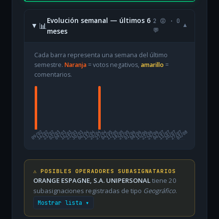
Evolución semanal — últimos 6
2 😡 · 0
📊
▾
meses
💬
Cada barra representa una semana del último
semestre.
Naranja
= votos negativos,
amarillo
=
comentarios.
09/02
16/02
23/02
02/03
09/03
16/03
23/03
30/03
06/04
13/04
20/04
27/04
04/05
11/05
18/05
25/05
01/06
08/06
15/06
22/06
29/06
06/07
13/07
20/07
27/07
03/08
⚠️ POSIBLES OPERADORES SUBASIGNATARIOS
ORANGE ESPAGNE, S.A. UNIPERSONAL
tiene 20
subasignaciones registradas de tipo
Geográfico
.
Mostrar lista ▾