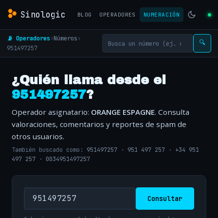
Sinologic
BLOG
OPERADORES
NUMERACIÓN
📡 Operadores
›
Números
›
🔍
951497257
¿Quién llama desde el
951497257
?
Operador asignatario:
ORANGE ESPAGNE
. Consulta
valoraciones, comentarios y reportes de spam de
otros usuarios.
También buscado como:
951497257
·
951 497 257
·
+34 951
497 257
·
0034951497257
Consultar