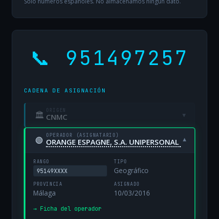
Solo números españoles. No almacenamos ningún dato.
📞 951497257
CADENA DE ASIGNACIÓN
ORIGEN
🏛
▾
CNMC
OPERADOR (ASIGNATARIO)
🟢
▾
ORANGE ESPAGNE, S.A. UNIPERSONAL
RANGO
TIPO
Geográfico
95149XXXX
PROVINCIA
ASIGNADO
Málaga
10/03/2016
→ Ficha del operador